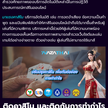
สำรวจศักยภาพของบริการอัตโนมัติเหล่านี้ในการปฏิวัติ
ประสบการณ์คาสิโนออนไลน์
มาเเรงคาสิโน
บริการอัตโนมัติ เช่น การจดจำเสียง ข้อความเป็นคำ
พูด และแป้นพิมพ์ลัดทำให้คาสิโนออนไลน์เข้าถึงได้มากขึ้นสำหรับผู้
เล่นที่มีความพิการ บริการเหล่านี้ช่วยให้ผู้เล่นที่มีความบกพร่อง
ทางการมองเห็นหรือทางกายภาพสามารถสำรวจเว็บไซต์และเล่น
เกมได้อย่างง่ายดาย ตัวอย่างเช่น ผู้เล่นที่ไม่สามารถใช้เมาส์
ติดคาสิโน เเละติดกับการทำกำไร