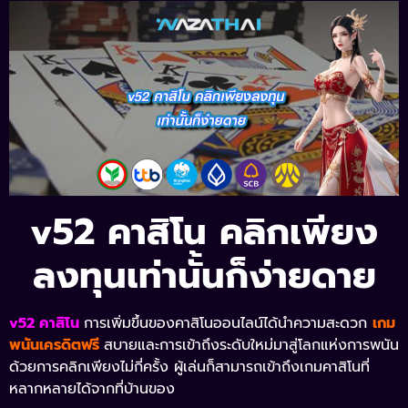
v52 คาสิโน คลิกเพียง
ลงทุนเท่านั้นก็ง่ายดาย
v52 คาสิโน
การเพิ่มขึ้นของคาสิโนออนไลน์ได้นำความสะดวก
เกม
พนันเครดิตฟรี
สบายและการเข้าถึงระดับใหม่มาสู่โลกแห่งการพนัน
ด้วยการคลิกเพียงไม่กี่ครั้ง ผู้เล่นก็สามารถเข้าถึงเกมคาสิโนที่
หลากหลายได้จากที่บ้านของ