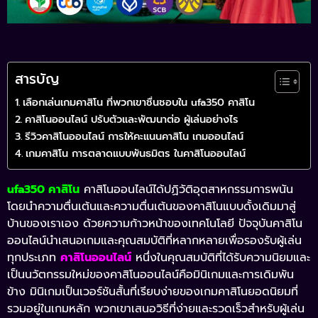
สารบัญ
เลือกเล่นเกมคาสิโน ที่พวกเขาชื่นชอบใน ufa350 คาสิโน
คาสิโนออนไลน์ ปรับตัวและพัฒนาต่อ ผู้เล่นอย่างไร
รีวิวคาสิโนออนไลน์ การให้คะแนนคาสิโน เกมออนไลน์
เกมคาสิโน การตลาดแบบพันธมิตร ในคาสิโนออนไลน์
ufa350 คาสิโน
คาสิโนออนไลน์ได้ปฏิวัติอุตสาหกรรมการพนัน
โดยนำความตื่นเต้นและความตื่นเต้นของคาสิโนแบบดั้งเดิมมาสู่
บ้านของเราเอง ด้วยความก้าวหน้าของเทคโนโลยี ปัจจุบันคาสิโน
ออนไลน์นำเสนอเกมและคุณสมบัติที่หลากหลายเพื่อรองรับผู้เล่น
ทุกประเภท
คาสิโนออนไลน์
หนึ่งในคุณสมบัติที่ได้รับความนิยมและ
เป็นนวัตกรรมใหม่ของคาสิโนออนไลน์คือมินิเกมและการเดิมพัน
ข้าง มินิเกมเป็นเวอร์ชันสั้นที่เรียบง่ายของเกมคาสิโนยอดนิยมที่
รวมอยู่ในเกมหลัก พวกเขาเสนอวิธีที่ง่ายและรวดเร็วสำหรับผู้เล่น