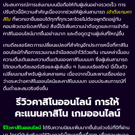
ประสบการณ์การเล่นเกมบนมือถือให้กับผู้เล่นอย่างรวดเร็ว การ
ปรับตัวนี้มีความสำคัญเนื่องจากช่วยให้ผู้เล่นสามารถ
เข้าถึงเกมคา
สิโน
ที่พวกเขาชื่นชอบได้ทุกที่ทุกเวลาโดยไม่ต้องผูกติดอยู่กับ
คอมพิวเตอร์เดสก์ท็อป สิ่งนี้ได้เพิ่มความน่าดึงดูดและการเข้าถึง
คาสิโนออนไลน์มากขึ้นอย่างมาก และดึงดูดฐานผู้เล่นที่ใหญ่ขึ้น
เกมดีลเลอร์สด:การเปลี่ยนแปลงที่สำคัญอีกประการหนึ่งที่คาสิโน
ออนไลน์ทำคือการรวมเกมเจ้ามือสดเข้าไว้ด้วยกัน เกมเหล่านี้มอบ
ความตื่นเต้นและความตื่นเต้นของคาสิโนบนบก ซึ่งผู้เล่นสามารถ
โต้ตอบกับดีลเลอร์จริงและผู้เล่นอื่น ๆ ในแบบเรียลไทม์ นี่เป็นตัว
เปลี่ยนเกมสำหรับผู้เล่นหลายคน เนื่องจากเป็นสะพานเชื่อมช่อง
ว่างระหว่างคาสิโนออนไลน์และคาสิโนบนบก มอบประสบการณ์ที่
ดื่มด่ำและสมจริงยิ่งขึ้น
รีวิวคาสิโนออนไลน์ การให้
คะแนนคาสิโน เกมออนไลน์
รีวิวคาสิโนออนไลน์
ได้รับความนิยมเพิ่มมากขึ้นในช่วงไม่กี่ปีที่ผ่าน