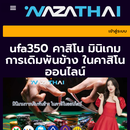
สล็อตทดลอง
Privacy Policy
เข้าสู่ระบบ
ufa350 คาสิโน มินิเกม
การเดิมพันข้าง ในคาสิโน
ออนไลน์