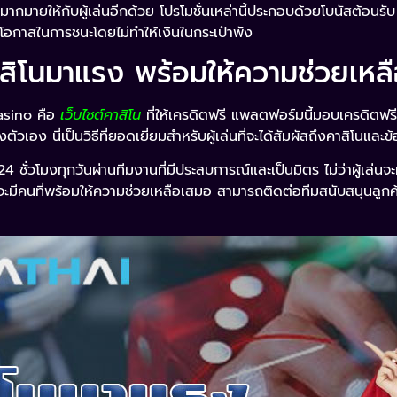
มายให้กับผู้เล่นอีกด้วย โปรโมชั่นเหล่านี้ประกอบด้วยโบนัสต้อนร
ิ่มโอกาสในการชนะโดยไม่ทำให้เงินในกระเป๋าพัง
สิโนมาแรง พร้อมให้ความช่วยเหล
Casino คือ
เว็บไซต์คาสิโน
ที่ให้เครดิตฟรี แพลตฟอร์มนี้มอบเครดิตฟรีให
อง นี่เป็นวิธีที่ยอดเยี่ยมสำหรับผู้เล่นที่จะได้สัมผัสถึงคาสิโนและ
 ชั่วโมงทุกวันผ่านทีมงานที่มีประสบการณ์และเป็นมิตร ไม่ว่าผู้เล่น
ะมีคนที่พร้อมให้ความช่วยเหลือเสมอ สามารถติดต่อทีมสนับสนุนลูกค้า