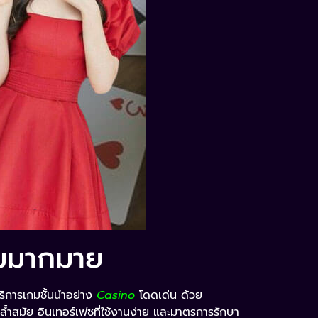
ยมมากมาย
่บริการเกมชั้นนำอย่าง
Casino
โดดเด่น ด้วย
่ล้ำสมัย อินเทอร์เฟซที่ใช้งานง่าย และมาตรการรักษา