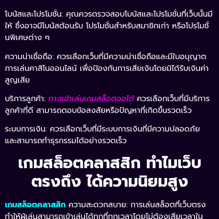
โบนัสและโปรโมชั่น: คุณควรตรวจสอบโบนัสและโปรโมชั่นที่เว็บนั้นมี
ให้ ซึ่งอาจมีโบนัสต้อนรับ โปรโมชั่นสำหรับสมาชิกเก่า หรือโปรโมชั่
นพิเศษต่าง ๆ
ความน่าเชื่อถือ: ควรเลือกเว็บที่มีความน่าเชื่อถือและมีใบอนุญาต
การเล่นคาสิโนออนไลน์ เพื่อป้องกันการเสียเงินโดยมิได้รับเงินค่า
สูญเสีย
บริการลูกค้า:
ทางเข้าเล่นเกมสล็อตออโต้
ควรเลือกเว็บที่มีบริการ
ลูกค้าที่ดี สามารถตอบข้อสงสัยหรือปัญหาที่เกิดขึ้นรวดเร็ว
ระบบการเงิน: ควรเลือกเว็บที่มีระบบการเงินที่มีความปลอดภัย
และสามารถทำธุรกรรมได้อย่างรวดเร็ว
เกมสล็อตคลาสสิก ทำไมเว็บ
ตรงถึง ได้ความนิยมสูง
เกมสล็อตคลาสสิก
ความสะดวกสบาย: การเล่นสล็อตที่เว็บตรง
ทำให้ผู้เล่นสามารถเข้าเล่นได้ทุกที่ทุกเวลาโดยไม่ต้องเสียเวลาใน