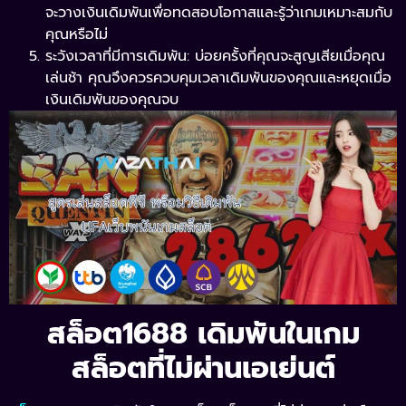
จะวางเงินเดิมพันเพื่อทดสอบโอกาสและรู้ว่าเกมเหมาะสมกับ
คุณหรือไม่
ระวังเวลาที่มีการเดิมพัน: บ่อยครั้งที่คุณจะสูญเสียเมื่อคุณ
เล่นช้า คุณจึงควรควบคุมเวลาเดิมพันของคุณและหยุดเมื่อ
เงินเดิมพันของคุณจบ
สล็อต1688 เดิมพันในเกม
สล็อตที่ไม่ผ่านเอเย่นต์