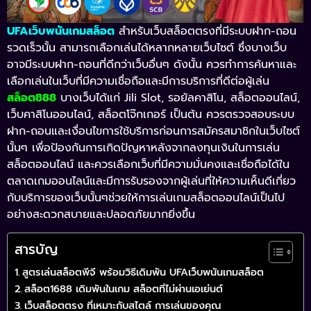
UFAเว็บพนันเกมสล็อต
สำหรับเว็บสล็อตตรงที่มีระบบฝาก-ถอน
รวดเร็วนั้น สามารถเลือกเล่นได้หลากหลายเว็บไซต์ ซึ่งบางเว็บ
อาจมีระบบฝาก-ถอนที่ดีกว่าเว็บอื่นๆ ดังนั้น ควรทำการค้นหาและ
เลือกเล่นในเว็บที่มีความเชื่อถือและมีการบริการที่ดีต่อผู้เล่น
สล็อต888
บางเว็บได้แก่ Jili Slot, รอยัลคาสิโน, สล็อตออนไลน์,
เว็บคาสิโนออนไลน์, สล็อตโจ๊กเกอร์ เป็นต้น ควรตรวจสอบระบบ
ฝาก-ถอนและเงื่อนไขการใช้บริการก่อนการสมัครสมาชิกในเว็บไซต์
นั้นๆ เพื่อป้องกันการเกิดปัญหาหลังจากลงทุนเงินในการเล่น
สล็อตออนไลน์ และควรเลือกเว็บที่มีความมั่นคงและเชื่อถือได้ใน
ตลาดเกมออนไลน์และมีการรับรองจากผู้เล่นที่ให้ความเห็นดีเกี่ยว
กับบริการของเว็บนั้นๆช่วยให้การเล่นเกมสล็อตออนไลน์เป็นไป
อย่างสะดวกสบายและปลอดภัยมากยิ่งขึ้น
สารบัญ
สูตรเล่นสล็อตพีจี พร้อมวิธีเดิมพัน UFAเว็บพนันเกมสล็อต
สล็อต1688 เดิมพันในเกม สล็อตที่ไม่ผ่านเอเย่นต์
เว็บสล็อตตรง ที่เหมาะกับสไตล์ การเล่นของคุณ