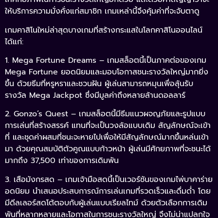
ให้บริการความมั่งคั่งแก่สมาชิก เกมเหล่านี้จึงคุ้มค่าที่จะจับตาดู
เกมคาสิโนใหม่ล่าสุดบางเกมที่สร้างกระแสในโลกคาสิโนออนไลน์
ได้แก่:
1. Mega Fortune Dreams – เกมสล็อตนี้เป็นภาคต่อของเกม
Mega Fortune ยอดนิยมและมอบโอกาสชนะรางวัลใหญ่มากยิ่ง
ขึ้น ด้วยธีมที่หรูหราและชวนฝัน ผู้เล่นสามารถหมุนเพื่อลุ้นรับ
รางวัล Mega Jackpot ซึ่งมีมูลค่าถึงหลายล้านดอลลาร์
2. Gonzo’s Quest – เกมสล็อตนี้มีธีมแนวผจญภัยและรูปแบบ
การเล่นที่สร้างสรรค์ แทนที่จะเป็นวงล้อแบบเดิม สัญลักษณ์จะเข้า
ที่ และชุดค่าผสมที่ชนะจะหายไปเพื่อให้มีสัญลักษณ์มากขึ้นหล่นเข้า
มา ด้วยคุณสมบัติตัวคูณแบบก้าวหน้า ผู้เล่นมีศักยภาพที่จะชนะได้
มากถึง 37,500 เท่าของการเดิมพัน
3. เสือมังกรสด – เกมเจ้ามือสดนี้เป็นเวอร์ชันของเกมไพ่บาคาร่าย
อดนิยม นำเสนอประสบการณ์การเล่นเกมที่รวดเร็วและดื่มด่ำ โดย
มีดีลเลอร์สดโต้ตอบกับผู้เล่นแบบเรียลไทม์ ด้วยตัวเลือกการเดิม
พันที่หลากหลายและโอกาสในการชนะรางวัลใหญ่ จึงไม่น่าแปลกใจ