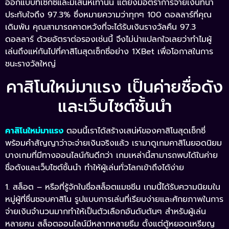
ออกแบบที่เซ็กซี่และมีเสน่ห์เท่านั้น แต่ยังมีอัตราการจ่ายเงินที่น่า
ประทับใจถึง 97.3% ซึ่งหมายความว่าทุกๆ 100 ดอลลาร์ที่คุณ
เดิมพัน คุณสามารถคาดหวังที่จะได้รับเงินรางวัลคืน 97.3
ดอลลาร์ ด้วยอัตราต่อรองเช่นนี้ จึงไม่น่าแปลกใจเลยว่าทำไมผู้
เล่นถึงแห่กันไปที่คาสิโนสุดเซ็กซี่อย่าง 1XBet เพื่อโอกาสในการ
ชนะรางวัลใหญ่
คาสิโนใหม่มาแรง เป็นค่ายชื่อดัง
และเว็บไซต์ชั้นนำ
คาสิโนใหม่มาแรง
ตอนนี้เราได้สร้างเสน่ห์ของคาสิโนสุดเซ็กซี่
พร้อมคำสัญญาว่าจะจ่ายเงินจริงแล้ว เรามาดูเกมคาสิโนยอดนิยม
บางเกมที่มีทางออนไลน์กันดีกว่า เกมเหล่านี้สามารถพบได้ในค่าย
ชื่อดังและเว็บไซต์ชั้นนำ ทำให้ผู้เล่นทั่วโลกเข้าถึงได้ง่าย
1. สล็อต – หรือที่รู้จักในชื่อสล็อตแมชชีน เกมนี้ได้รับความนิยมใน
หมู่ผู้ที่ชื่นชอบคาสิโน รูปแบบการเล่นที่เรียบง่ายและศักยภาพในการ
จ่ายเงินจำนวนมากทำให้เป็นตัวเลือกอันดับต้นๆ สำหรับผู้เล่น
หลายคน สล็อตออนไลน์มีหลากหลายธีม ตั้งแต่ตู้หยอดเหรียญ