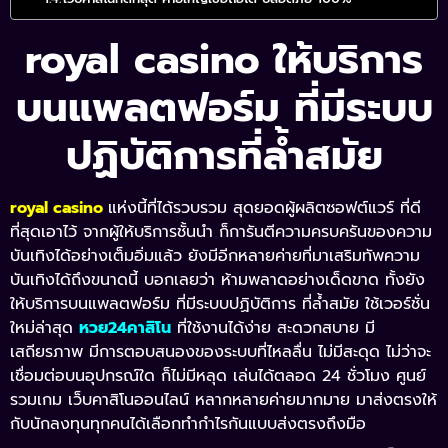
royal casino ให้บริการ
บนแพลตฟอร์ม ที่มีระบบ
ปฏิบัติการที่ล้ำสมัย
royal casino
แห่งนี้ที่ได้รวบรวม สุดยอดผู้ผลิตซอฟต์แวร์ ที่ดี
ที่สุดเอาไว้ จากผู้ให้บริการชั้นนำ ก็การันตีความครบครันของความ
บันเทิงได้อย่างเต็มอิ่มแล้ว ยังมีอีกหลายค่ายที่มาเสริมทัพความ
บันเทิงได้ถึงขนาดนี้ บอกเลยว่า ห้ามพลาดอย่างเด็ดขาด ทั้งยัง
ให้บริการบนแพลตฟอร์ม ที่มีระบบปฏิบัติการ ที่ล้ำสมัย ใช้เวอร์ชั่น
ใหม่ล่าสุด
หวย24คาสิโน
ที่ใช้งานได้ง่าย สะดวกสบาย มี
เสถียรภาพ มีการตอบสนองของระบบที่ไหลลื่น ไม่มีสะดุด ไม่ว่าจะ
เชื่อมต่อบนอุปกรณ์ใด ก็ไม่มีหลุด เล่นได้ตลอด 24 ชั่วโมง ศูนย์
รวมเกม
เว็บคาสิโนออนไลน์
หลากหลายค่ายมากมาย มาส่งตรงให้
กับนักลงทุนทุกคนได้เลือกทำกำไรกันแบบส่งตรงถึงมือ