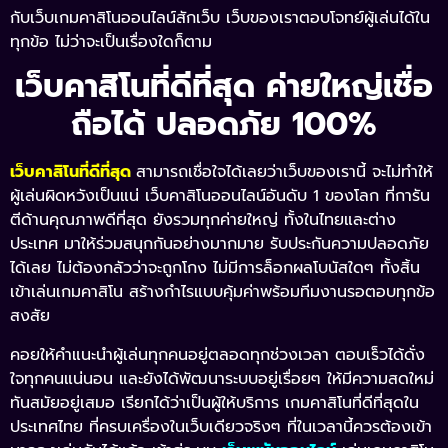
กับเว็บเกมคาสิโนออนไลน์สักเว็บ เว็บของเราตอบโจทย์ผู้เล่นได้ใน
ทุกข้อ ไม่ว่าจะเป็นเรื่องใดก็ตาม
เว็บคาสิโนที่ดีที่สุด ค่ายใหญ่เชื่อ
ถือได้ ปลอดภัย 100%
เว็บคาสิโนที่ดีที่สุด
สามารถเชื่อใจได้เลยว่าเว็บของเรานี้ จะไม่ทำให้
ผู้เล่นผิดหวังเป็นแน่ เว็บคาสิโนออนไลน์อันดับ 1 ของโลก ที่การัน
ตีด้านคุณภาพดีที่สุด ยังรวมทุกค่ายใหญ่ ทั้งในไทยและต่าง
ประเทศ มาให้ร่วมสนุกกันอย่างมากมาย รับประกันความปลอดภัย
ได้เลย ไม่ต้องกลัวว่าจะถูกโกง ไม่มีการล็อกผลโบนัสใดๆ ทั้งสิ้น
เข้าเล่นเกมคาสิโน
สร้างกำไรแบบคุ้มค่า
พร้อมทีมงานรอตอบทุกข้อ
สงสัย
คอยให้คำแนะนำผู้เล่นทุกคนอยู่ตลอดทุกช่วงเวลา ตอบเร็วได้ดั่ง
ใจทุกคนแน่นอน และยังได้พัฒนาระบบอยู่เรื่อยๆ ให้มีความสดใหม่
ทันสมัยอยู่เสมอ เรียกได้ว่าเป็นผู้ให้บริการ เกมคาสิโนที่ดีที่สุดใน
ประเทศไทย ที่ครบเครื่องในเว็บเดียวจริงๆ ที่ในเวลานี้ควรต้องเข้า