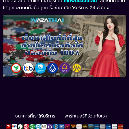
มาลองเล่นกันได้แล้ว เข้าสู่ระบบ
เว็บพนันออนไลน์
เล่นเกมคาสิโน
ได้ทุกเวลาบนมือถือทุกเครือข่าย เปิดให้บริการ 24 ชั่วโมง
ธนาคารที่เราให้บริการ
พาร์ทเนอร์ที่ร่วมกับเรา