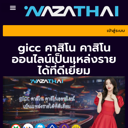
สล็อตทดลอง
Privacy Policy
เข้าสู่ระบบ
gicc คาสิโน คาสิโน
ออนไลน์เป็นแหล่งราย
ได้ที่ดีเยี่ยม