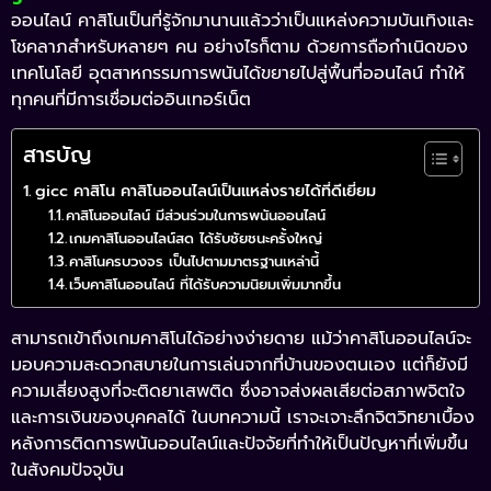
ออนไลน์
คาสิโนเป็นที่รู้จักมานานแล้วว่าเป็นแหล่งความบันเทิงและ
โชคลาภสำหรับหลายๆ คน อย่างไรก็ตาม ด้วยการถือกำเนิดของ
เทคโนโลยี อุตสาหกรรมการพนันได้ขยายไปสู่พื้นที่ออนไลน์ ทำให้
ทุกคนที่มีการเชื่อมต่ออินเทอร์เน็ต
สารบัญ
gicc คาสิโน คาสิโนออนไลน์เป็นแหล่งรายได้ที่ดีเยี่ยม
คาสิโนออนไลน์ มีส่วนร่วมในการพนันออนไลน์
เกมคาสิโนออนไลน์สด ได้รับชัยชนะครั้งใหญ่
คาสิโนครบวงจร เป็นไปตามมาตรฐานเหล่านี้
เว็บคาสิโนออนไลน์ ที่ได้รับความนิยมเพิ่มมากขึ้น
สามารถเข้าถึงเกมคาสิโนได้อย่างง่ายดาย แม้ว่าคาสิโนออนไลน์จะ
มอบความสะดวกสบายในการเล่นจากที่บ้านของตนเอง แต่ก็ยังมี
ความเสี่ยงสูงที่จะติดยาเสพติด ซึ่งอาจส่งผลเสียต่อสภาพจิตใจ
และการเงินของบุคคลได้ ในบทความนี้ เราจะเจาะลึกจิตวิทยาเบื้อง
หลังการติดการพนันออนไลน์และปัจจัยที่ทำให้เป็นปัญหาที่เพิ่มขึ้น
ในสังคมปัจจุบัน