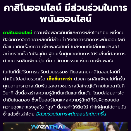
คาสิโนออนไลน์ มีส่วนร่วมในการ
พนันออนไลน์
คาสิโนออนไลน์
ความพึงพอใจทันทีและการหลั่งโดปามีน
หนึ่งใน
ปัจจัยทางจิตวิทยาหลักที่มีส่วนทำให้เกิดการติดการพนันออนไลน์
คือแนวคิดเรื่องความพึงพอใจทันที ในสังคมที่เปลี่ยนแปลงไป
อย่างรวดเร็วในปัจจุบัน ผู้คนเริ่มคุ้นเคยกับการได้รับสิ่งที่ต้องการ
ด้วยการคลิกเพียงปุ่มเดียว วัฒนธรรมแห่งความพึงพอใจ
ในทันทีนี้ได้รับการเสริมด้วยธรรมชาติของเกมคาสิโนออนไลน์ที่
ดำเนินไปอย่างรวดเร็ว
เซ็กซี่บาคาร่า
ด้วยการคลิกเพียงไม่กี่ครั้ง
คุณสามารถวางเดิมพันและอาจชนะรางวัลใหญ่ได้ภายในเวลาไม่กี่
วินาที สิ่งนี้จะสร้างความรู้สึกตื่นเต้นและตื่นเต้น โดยปล่อยสารโด
ปามีนในสมอง ซึ่งเป็นฮอร์โมนแห่งความรู้สึกดีที่รับผิดชอบต่อ
ความสุขและแรงจูงใจ “สูง” นี้อาจทำให้ติดได้ ทำให้ผู้คนไล่ตามมัน
ซ้ำแล้วซ้ำเล่าโดย
มีส่วนร่วมในการพนันออนไลน์มากขึ้น