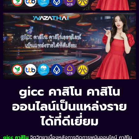
gicc คาสิโน คาสิโน
ออนไลน์เป็นแหล่งราย
ได้ที่ดีเยี่ยม
gicc คาสิโน
จิตวิทยาเบื้องหลังการติดการพนันออนไลน์ คาสิโน