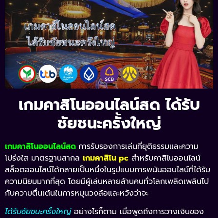
เกมคาสิโนออนไลน์สด ได้รับ
ชัยชนะครั้งใหญ่
เกมคาสิโนออนไลน์สด
การรับรองการเล่นที่ยุติธรรมและความ
โปร่งใส มาตรฐานสากล
เกมคาสิโน pc
สำหรับคาสิโนออนไลน์
สล็อตออนไลน์ได้กลายเป็นหนึ่งในรูปแบบการพนันออนไลน์ที่ได้รับ
ความนิยมมากที่สุด โดยมีผู้เล่นหลายล้านคนทั่วโลกเพลิดเพลินไป
กับความตื่นเต้นในการหมุนวงล้อและหวังว่าจะ
ได้รับชัยชนะครั้งใหญ่
อย่างไรก็ตาม เมื่อพูดถึงการวางเงินของ