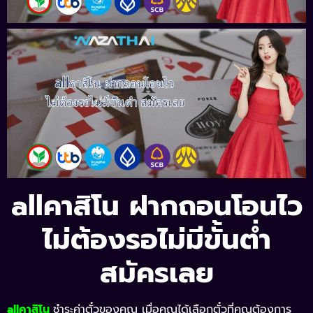
allคาสิโน ฝากถอนโอนไว
ไม่ต้องรอไม่มีขั้นต่ำ
สมัครเลย
allคาสิโน
ชำระค่าตั๋วของคุณ เมื่อคุณได้เลือกตั๋วที่คุณต้องการ