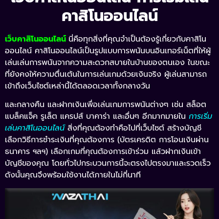
คาสิโนออนไลน์
เว็บคาสิโนออนไลน์
นี่คือทุกสิ่งที่คุณจำเป็นต้องรู้เกี่ยวกับคาสิโน
ออนไลน์
คาสิโนออนไลน์เป็นรูปแบบการพนันบนอินเทอร์เน็ตที่ให้ผู้
เล่นเล่นการพนันจากความสะดวกสบายในบ้านของตนเอง ในขณะ
ที่ยังคงให้ความตื่นเต้นในการเล่นเกมด้วยเงินจริง ผู้เล่นสามารถ
เข้าถึงเว็บไซต์เหล่านี้ได้ตลอดเวลาทั้งกลางวัน
และกลางคืน และฝากเงินเพื่อเล่นเกมการพนันต่างๆ เช่น สล็อต
แบล็คแจ็ค รูเล็ต แครปส์ บาคาร่า และอื่นๆ อีกมากมาย
ใน
การเริ่ม
เล่นคาสิโนออนไลน์
สิ่งที่คุณต้องทำคือไปที่เว็บไซต์ สร้างบัญชี
เลือกวิธีการชำระเงินที่คุณต้องการ (บัตรเครดิต การโอนเงินผ่าน
ธนาคาร ฯลฯ) เลือกเกมที่คุณต้องการเข้าร่วม แล้วฝากเงินเข้า
บัญชีของคุณ โดยทั่วไปกระบวนการนี้จะตรงไปตรงมาและรวดเร็ว
ดังนั้นคุณจึงพร้อมใช้งานได้ภายในไม่กี่นาที