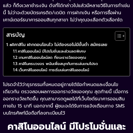
แล้ว ก็ถึงเวลาชำระเงิน ดังที่ได้กล่าวไปแล้วมีหลายวิธีในการทำเช่น
นี้ ไม่ว่าจะด้วยบัตรเครดิต/เดบิต การฝากเงิน หรือการซื้อผ่าน
เคาน์เตอร์ธนาคารออมสินทุกสาขา ไม่ว่าคุณจะเลือกตัวเลือกใด
สารบัญ
allคาสิโน ฝากถอนโอนไว ไม่ต้องรอไม่มีขั้นต่ำ สมัครเลย
คาสิโนออนไลน์ มีโปรโมชั่นและส่วนลดพิเศษ
เกมคาสิโนออนไลน์สด ที่ชนะรางวัลของคุณ
คาสิโนครบวงจร พนันเพื่อสนุกกับการเล่นเกมโปรด
เว็บคาสิโนออนไลน์ การเริ่มเล่นคาสิโนออนไลน์
โปรดจำไว้ว่าธุรกรรมทั้งหมดอยู่ภายใต้ข้อกำหนดและเงื่อนไข
เดียวกัน
ตรวจสอบผลการออกรางวัลของคุณ สุดท้ายนี้ เมื่อการ
ออกรางวัลเกิดขึ้น คุณสามารถดูผลได้ที่เว็บไซต์ธนาคารออมสิน
ภายใน 15 นาที นอกจากนี้ ผู้ชนะจะได้รับการแจ้งเตือนทาง
SMS
บนโทรศัพท์มือถือที่ลงทะเบียนไว้
คาสิโนออนไลน์ มีโปรโมชั่นและ