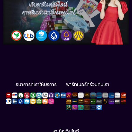
ธนาคารที่เราให้บริการ
พาร์ทเนอร์ที่ร่วมกับเรา
© ชื่อเว็บไซต์