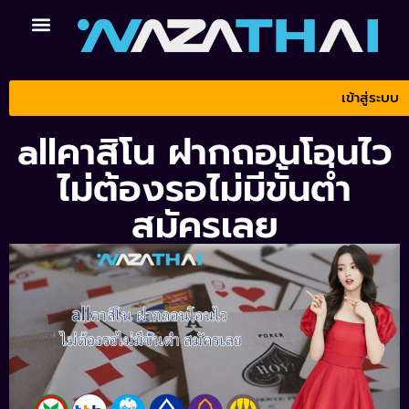
สล็อตทดลอง
Privacy Policy
เข้าสู่ระบบ
allคาสิโน ฝากถอนโอนไว
ไม่ต้องรอไม่มีขั้นต่ำ
สมัครเลย