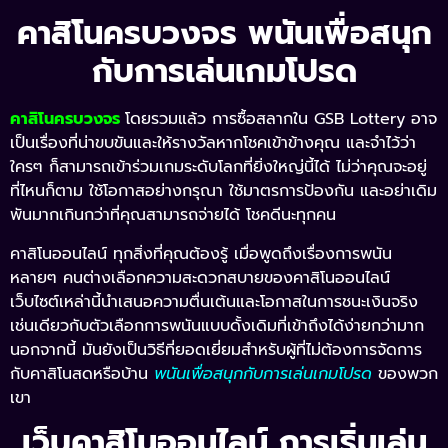
คาสิโนครบวงจร พนันเพื่อสนุก
กับการเล่นเกมโปรด
คาสิโนครบวงจร
โดยรวมแล้ว การซื้อสลากใน
GSB Lottery
อาจ
เป็นเรื่องที่น่าขบขันและให้รางวัลหากโชคเข้าข้างคุณ และจำไว้ว่า
ใครๆ ก็สามารถเข้าร่วมเกมระดับโลกที่ยิ่งใหญ่นี้ได้ ไม่ว่าคุณจะอยู่
ที่ไหนก็ตาม ใช้โอกาสอย่างกรุณา ใช้มาตรการป้องกัน และอย่าเดิม
พันมากเกินกว่าที่คุณสามารถจ่ายได้ โชคดีนะทุกคน
คาสิโนออนไลน์ ทุกสิ่งที่คุณต้องรู้
เมื่อพูดถึงเรื่องการพนัน
หลายๆ คนต่างเลือกความสะดวกสบายของคาสิโนออนไลน์
เว็บไซต์เหล่านี้นำเสนอความตื่นเต้นและโอกาสในการชนะเงินจริง
เช่นเดียวกับตัวเลือกการพนันแบบดั้งเดิมที่เข้าถึงได้ง่ายกว่ามาก
นอกจากนี้ มันยังเป็นวิธีที่ยอดเยี่ยมสำหรับผู้ที่ไม่ต้องการจัดการ
กับคาสิโนสดหรือบ้าน
พนันเพื่อสนุกกับการเล่นเกมโปรด
ของพวก
เขา
เว็บคาสิโนออนไลน์ การเริ่มเล่น