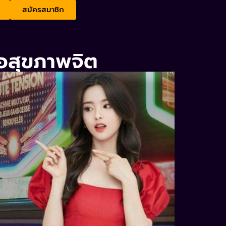
สมัครสมาชิก
อสุขภาพจิต