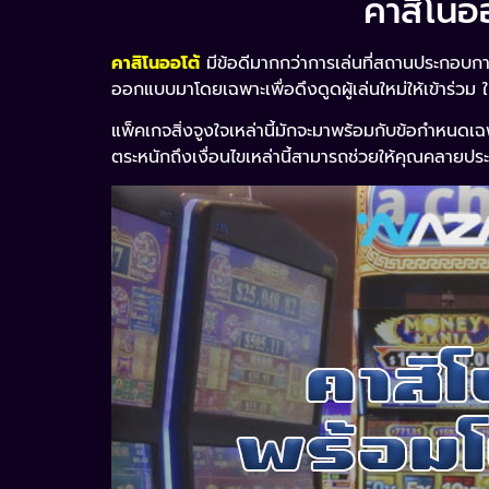
คาสิโนอ
คาสิโนออโต้
มีข้อดีมากกว่าการเล่นที่สถานประกอบกา
ออกแบบมาโดยเฉพาะเพื่อดึงดูดผู้เล่นใหม่ให้เข้าร่วม ใ
แพ็คเกจสิ่งจูงใจเหล่านี้มักจะมาพร้อมกับข้อกำหนด
ตระหนักถึงเงื่อนไขเหล่านี้สามารถช่วยให้คุณคลายประส