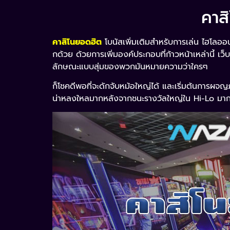
คาส
คาสิโนยอดฮิต
โบนัสเพิ่มเติมสำหรับการเล่น ไฮโลอ
กด้วย ด้วยการเพิ่มองค์ประกอบที่ก้าวหน้าเหล่านี้ 
ลักษณะแบบสุ่มของพวกมันหมายความว่าใครๆ
ก็โชคดีพอที่จะดักจับหม้อใหญ่ได้ และเริ่มต้นการผจญ
น่าหลงใหลมากหลังจากชนะรางวัลใหญ่ใน Hi-Lo มากก