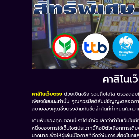
คาสิโนเว
คาสิโนเว็บตรง
ด้วยเงินจริง รวมถึงไฮโล ตรวจสอบให้แ
เพียงชัยชนะเท่านั้น คุณควรมีสติสัมปชัญญะตลอดกา
สบายของคุณซึ่งตรงข้ามกับขีดจำกัดที่กำหนดในคว
เดิมพันของคุณ
ตอนนี้เราได้เข้าใจแล้วว่าทำไมเว็บไซต์
หนึ่งของการใช้เว็บไซต์ประเภทนี้คือมีตัวเลือกการเ
มากมายเพื่อให้ผู้เล่นมีโอกาสที่ดีกว่าในการเสี่ยงโชค