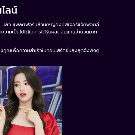
ไลน์
 แล้ว แพลตฟอร์มส่วนใหญ่ยังมีฟีเจอร์แจ็คพอตอี
ติมและความเป็นไปได้ในการได้รับผลตอบแทนจำนวนมาก
ุณเพื่อความสำเร็จในคอนเสิร์ตขั้นสูงสุดจึงฟังดู