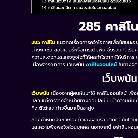
คาสิโนเว็บตรง เล่นเกมคาสิโนออนไลน์ ด้วยเงินจริง
คาสิโนยอดฮิต การผจญภัยในโลกออนไลน์
285 คาสิโ
285 คาสิโน
แนวคิดเรื่องการคว้าโอกาสเพื่อชัยชนะอย
ต่างๆ เช่น ลอตเตอรี่หรือการเดิมพัน ซึ่งรวมกันเรียกร
ความสะดวกและแรงจูงใจที่ให้ผลกำไรจากผู้ให้บริการ แม
เมื่อพิจารณาการ เว็บพนัน
คาสิโนออนไลน์
ในทางจิต
เว็บพนัน
เว็บพนัน
เนื่องจากผู้คนหันมาใช้ คาสิโนออนไลน์ เพื่อ
แล้ว แต่การวางจำหน่ายทางออนไลน์นั้นนำความตื่นเต้นม
ที่จะตีโต๊ะและก้าวขึ้นมาเป็นจ่าฝูง
ลองกำหนดจังหวะของตัวเองผ่านรอบติดต่อกันโดยเดิ
และความพึงพอใจส่วนบุคคล นอกจากนี้ อย่าลืมผ่อนคลา