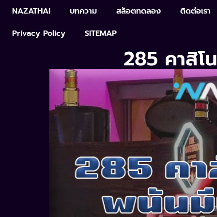
NAZATHAI
บทความ
สล็อตทดลอง
ติดต่อเรา
Privacy Policy
SITEMAP
285 คาสิโ