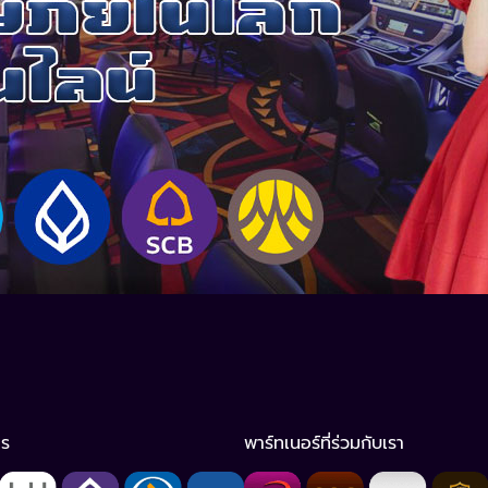
าร
พาร์ทเนอร์ที่ร่วมกับเรา