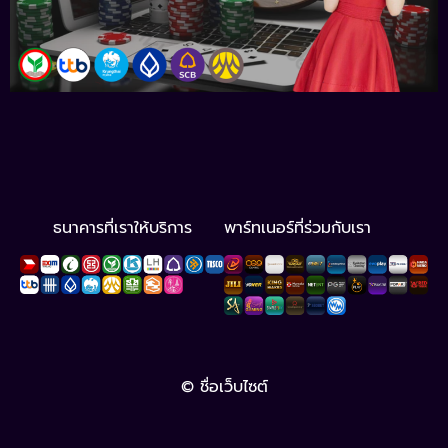
ธนาคารที่เราให้บริการ
พาร์ทเนอร์ที่ร่วมกับเรา
© ชื่อเว็บไซต์