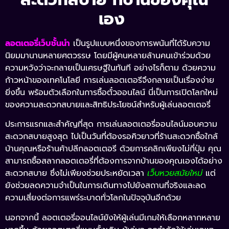
เอง
ลอตเตอรี่เว็บชั้นนำ
เป็นรูปแบบหนึ่งของการพนันที่ได้รับความ
นิยมมานานหลายศตวรรษ โดยมีผู้คนหลายล้านคนเข้าร่วมด้วย
ความหวังว่าจะกลายเป็นเศรษฐีในทันที อย่างไรก็ตาม ด้วยความ
ก้าวหน้าของเทคโนโลยี การเล่นลอตเตอรีจึงกลายเป็นเรื่องง่าย
ยิ่งขึ้น พร้อมตัวเลือกในการซื้อตั๋วออนไลน์ นี่เป็นการเปิดโลกใหม่
ของความสะดวกสบายและสิทธิประโยชน์สำหรับผู้เล่นลอตเตอรี่
ประการแรกและสำคัญที่สุด การเล่นลอตเตอรี่ออนไลน์มอบความ
สะดวกสบายสูงสุด ไปเป็นวันที่ต้องรอคิวยาวที่ร้านสะดวกซื้อใกล้
บ้านคุณหรือร้านค้าปลีกลอตเตอรี ด้วยการคลิกเพียงไม่กี่ปุ่ม คุณ
สามารถซื้อสลากลอตเตอรี่ที่ต้องการจากบ้านของคุณเองได้อย่าง
สะดวกสบาย ซึ่งไม่เพียงช่วยประหยัดเวลา
เว็บหวยสมัยใหม่
แต่
ยังช่วยลดความจำเป็นในการเดินทางไปยังสถานที่จริงและลด
ความเสี่ยงต่อการแพร่ระบาดทั่วโลกในปัจจุบันอีกด้วย
นอกจากนี้ ลอตเตอรี่ออนไลน์ยังให้ผู้เล่นมีเกมให้เลือกหลากหลาย