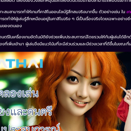
่นในเกมสล็อต เสียงของวงล้อที่หมุนและเสียงดนตรีประกอบสามารถเพิ่มบรรยากา
าะสมสามารถทำให้เกมที่คาสิโนออนไลน์รู้สึกสมจริงมากขึ้น ตัวอย่างเช่น ใน
เก
ห้ผู้เล่นรู้สึกเหมือนอยู่ในคาสิโนจริง ๆ นี่เป็นเรื่องจริงโดยเฉพาะอย่างยิ่
้านของตนเอง
ตรีในเครื่องเกมอัตโนมัติยังช่วยเพิ่มประสบการณ์โดยรวมให้กับผู้เล่นได้อี
ที่เพิ่มเข้ามา ผู้เล่นจึงมีแนวโน้มที่จะมีส่วนร่วมและมีช่วงเวลาที่ดีขึ้นในขณะที่เ