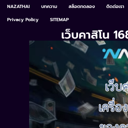
NAZATHAI
บทความ
สล็อตทดลอง
ติดต่อเรา
Privacy Policy
SITEMAP
เว็บคาสิโน 16