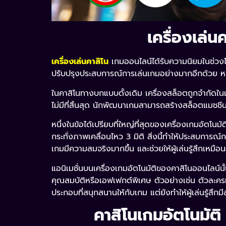
เครื่องเล่
เครื่องเล่นคาสิโน
เกมออนไลน์ได้รับความนิยมในช่วงไม่
ปรับปรุงประสบการณ์การเล่นเกมอย่างมากอีกด้วย หน
ในคาสิโนทางบกแบบดั้งเดิม เครื่องสล็อตถูกจำกัดใน
ไม่มีที่สิ้นสุด นักพัฒนาเกมสามารถสร้างสล็อตแมชชีนที่
หนึ่งในข้อได้เปรียบที่ใหญ่ที่สุดของเครื่องเกมอัต
กระทั่งภาพเคลื่อนไหว 3 มิติ สิ่งนี้ทำให้ประสบการณ์กา
เกมมีความสมจริงมากขึ้น และช่วยให้ผู้เล่นรู้สึกเหมือน
แอนิเมชั่นบนเครื่องเกมอัตโนมัติของคาสิโนออนไลน์นั้
คุณสมบัติหรือเอฟเฟกต์พิเศษ ตัวอย่างเช่น ตัวละครที
ประกอบที่สนุกสนานให้กับเกม แต่ยังทำให้ผู้เล่นรู้สึกม
คาสิโนเกมอัตโนมัติ