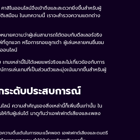
าสิโนออนไลน์จึงเข้าถึงและสะดวกยิ่งขึ้นสำหรับผู้
โนมัติเสมือน ในบทความนี้ เราจะสำรวจความแตกต่าง
งหมายความว่าผู้เล่นสามารถโต้ตอบกับดีลเลอร์จริง
่ที่ถูกแจก หรือการทอยลูกเต๋า ผู้เล่นหลายคนชื่นชม
นออนไลน์
กมเหล่านี้ไม่ได้เผยแพร่จริงและไม่เกี่ยวข้องกับการ
รเล่นเกมที่เป็นส่วนตัวและมุ่งเน้นมากขึ้นสำหรับผู้
ยกระดับประสบการณ์
วามสำคัญของสิ่งเหล่านี้ก็เพิ่มขึ้นเท่านั้น ใน
ห้กับผู้เล่นได้ มาดูกันว่าเอฟเฟกต์เสียงและเพลง
อความตื่นเต้นในการชนะแจ็คพอต เอฟเฟกต์เสียงและดนตรี