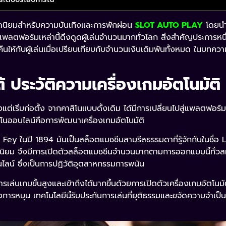
ดนิยมสำหรับความบันเทิงและการพักผ่อน
SLOT AUTO PLAY
โดยนำ
อร์มเหล่านี้ดึงดูดผู้เล่นจำนวนมากทั่วโลก สิ่งสำคัญประการหนึ่งที
ายคืนให้กับผู้เล่นเมื่อเปรียบเทียบกับจำนวนเงินเดิมพันทั้งหมด ในบทค
้ ประวัติความเครื่องเกมอัตโนมัติ
่เริ่มก่อตั้ง จากคาสิโนแบบดั้งเดิม ได้มีการเปลี่ยนไปสู่แพลตฟอร์ม
สิโนออนไลน์คือการพัฒนาเครื่องเกมอัตโนมัติ
 Fey ในปี 1894 มันเป็นสล็อตแมชชีนสามรีลธรรมดาที่รู้จักกันในชื่อ L
นิยม จึงมีการเปิดตัวสล็อตแมชชีนจำนวนมากตามการออกแบบนี้ทั่วสห
น์ ซึ่งเป็นการปฏิวัติอุตสาหกรรมการพนัน
่นเกมขั้นสูงและเข้าถึงได้มากขึ้นด้วยการเปิดตัวเครื่องเกมอัตโนมัติ
งการหมุน เทคโนโลยีนี้รับประกันการเล่นที่ยุติธรรมและขจัดความจำเ