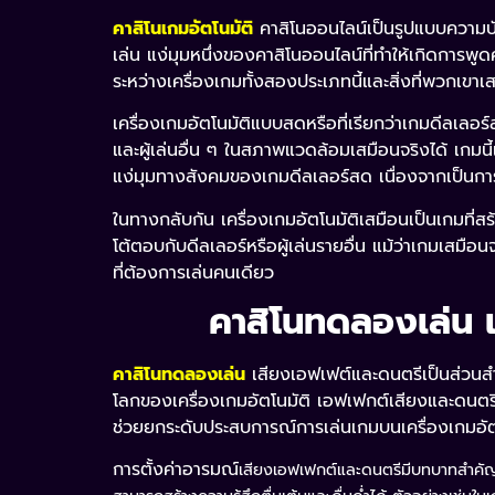
คาสิโนเกมอัตโนมัติ
คาสิโนออนไลน์เป็นรูปแบบความบันเ
เล่น แง่มุมหนึ่งของคาสิโนออนไลน์ที่ทำให้เกิดการพู
ระหว่างเครื่องเกมทั้งสองประเภทนี้และสิ่งที่พวกเขาเสน
เครื่องเกมอัตโนมัติแบบสดหรือที่เรียกว่าเกมดีลเลอร
และผู้เล่นอื่น ๆ ในสภาพแวดล้อมเสมือนจริงได้ เกมนี
แง่มุมทางสังคมของเกมดีลเลอร์สด เนื่องจากเป็นกา
ในทางกลับกัน เครื่องเกมอัตโนมัติเสมือนเป็นเกมที่สร
โต้ตอบกับดีลเลอร์หรือผู้เล่นรายอื่น แม้ว่าเกมเสมื
ที่ต้องการเล่นคนเดียว
คาสิโนทดลองเล่น 
คาสิโนทดลองเล่น
เสียงเอฟเฟต์และดนตรีเป็นส่วนสำ
โลกของเครื่องเกมอัตโนมัติ เอฟเฟกต์เสียงและดนตรีที
ช่วยยกระดับประสบการณ์การเล่นเกมบนเครื่องเกมอัตโน
การตั้งค่าอารมณ์
เสียงเอฟเฟกต์และดนตรีมีบทบาทสำคัญ