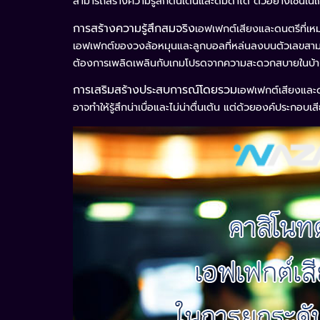
สามารถสร้างความรู้สึกตื่นเต้นและดื่มด่ำได้ ตัวอย่างเช
การสร้างความรู้สึกสมจริง
เอฟเฟกต์เสียงและดนตรีที่เหม
เอฟเฟกต์ของวงล้อหมุนและลูกบอลที่หล่นลงบนตัวเลขสามารถทำใ
ต้องการเพลิดเพลินกับเกมโปรดจากความสะดวกสบายในบ
การเสริมสร้างประสบการณ์โดยรวม
เอฟเฟกต์เสียงและดน
อาจทำให้รู้สึกน่าเบื่อและไม่น่าตื่นเต้น แต่ด้วยองค์ประกอบเสียง