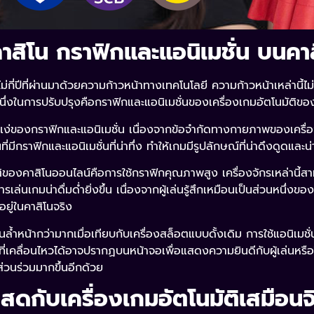
นคาสิโน กราฟิกและแอนิเมชั่น บนคา
กี่ปีที่ผ่านมาด้วยความก้าวหน้าทางเทคโนโลยี ความก้าวหน้าเหล่านี้ไม่
ึ่งในการปรับปรุงคือกราฟิกและแอนิเมชั่นของเครื่องเกมอัตโนมัติข
แง่ของกราฟิกและแอนิเมชั่น เนื่องจากข้อจำกัดทางกายภาพของเครื่อ
มีกราฟิกและแอนิเมชั่นที่น่าทึ่ง ทำให้เกมมีรูปลักษณ์ที่น่าดึงดูดและน่
โนมัติของคาสิโนออนไลน์คือการใช้กราฟิกคุณภาพสูง เครื่องจักรเหล่าน
รเล่นเกมน่าดื่มด่ำยิ่งขึ้น เนื่องจากผู้เล่นรู้สึกเหมือนเป็นส่วนหนึ่ง
อยู่ในคาสิโนจริง
นล้ำหน้ากว่ามากเมื่อเทียบกับเครื่องสล็อตแบบดั้งเดิม การใช้แอนิเมช
่เคลื่อนไหวได้อาจปรากฏบนหน้าจอเพื่อแสดงความยินดีกับผู้เล่นหรือให้
ีส่วนร่วมมากขึ้นอีกด้วย
 สดกับเครื่องเกมอัตโนมัติเสมือน