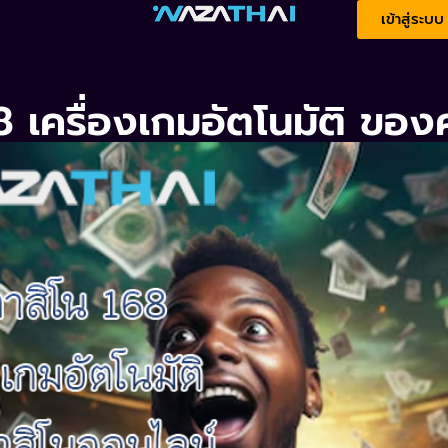
เข้าสู่ระบบ
8 เครื่องเกมอัตโนมัติ ขอ