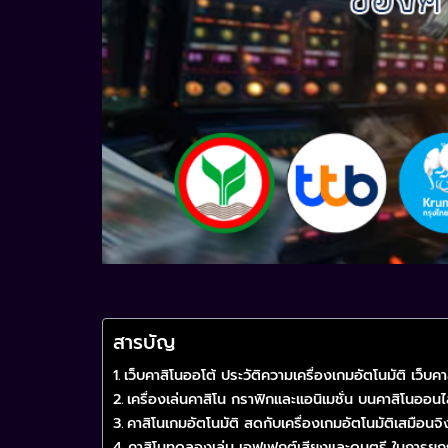
สารบัญ
เว็บคาสิโนออโต้ ประวัติความเครื่องเกมอัตโนมัติ เว็บค
เครื่องเล่นคาสิโน กราฟิกและแอนิเมชั่น บนคาสิโนออนไ
คาสิโนเกมอัตโนมัติ สดกับเครื่องเกมอัตโนมัติเสมือนจ
คาสิโนทดลองเล่น เอฟเฟกต์เสียงและดนตรี ในการย