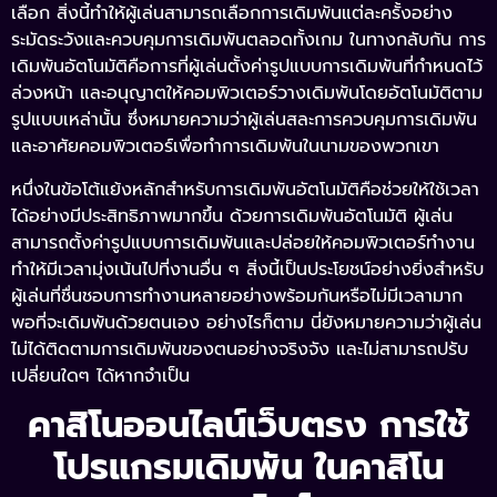
เลือก สิ่งนี้ทำให้ผู้เล่นสามารถเลือกการเดิมพันแต่ละครั้งอย่าง
ระมัดระวังและควบคุมการเดิมพันตลอดทั้งเกม ในทางกลับกัน การ
เดิมพันอัตโนมัติคือการที่ผู้เล่นตั้งค่ารูปแบบการเดิมพันที่กำหนดไว้
ล่วงหน้า และอนุญาตให้คอมพิวเตอร์วางเดิมพันโดยอัตโนมัติตาม
รูปแบบเหล่านั้น ซึ่งหมายความว่าผู้เล่นสละการควบคุมการเดิมพัน
และอาศัยคอมพิวเตอร์เพื่อทำการเดิมพันในนามของพวกเขา
หนึ่งในข้อโต้แย้งหลักสำหรับการเดิมพันอัตโนมัติคือช่วยให้ใช้เวลา
ได้อย่างมีประสิทธิภาพมากขึ้น ด้วยการเดิมพันอัตโนมัติ ผู้เล่น
สามารถตั้งค่ารูปแบบการเดิมพันและปล่อยให้คอมพิวเตอร์ทำงาน
ทำให้มีเวลามุ่งเน้นไปที่งานอื่น ๆ สิ่งนี้เป็นประโยชน์อย่างยิ่งสำหรับ
ผู้เล่นที่ชื่นชอบการทำงานหลายอย่างพร้อมกันหรือไม่มีเวลามาก
พอที่จะเดิมพันด้วยตนเอง อย่างไรก็ตาม นี่ยังหมายความว่าผู้เล่น
ไม่ได้ติดตามการเดิมพันของตนอย่างจริงจัง และไม่สามารถปรับ
เปลี่ยนใดๆ ได้หากจำเป็น
คาสิโนออนไลน์เว็บตรง การใช้
โปรแกรมเดิมพัน ในคาสิโน