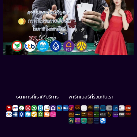
ธนาคารที่เราให้บริการ
พาร์ทเนอร์ที่ร่วมกับเรา