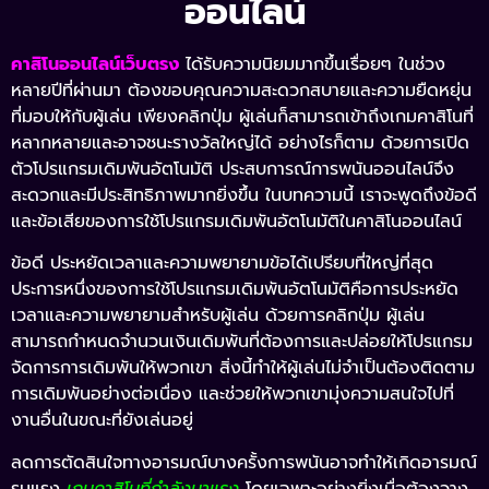
ออนไลน์
คาสิโนออนไลน์เว็บตรง
ได้รับความนิยมมากขึ้นเรื่อยๆ ในช่วง
หลายปีที่ผ่านมา ต้องขอบคุณความสะดวกสบายและความยืดหยุ่น
ที่มอบให้กับผู้เล่น เพียงคลิกปุ่ม ผู้เล่นก็สามารถเข้าถึงเกมคาสิโนที่
หลากหลายและอาจชนะรางวัลใหญ่ได้ อย่างไรก็ตาม ด้วยการเปิด
ตัวโปรแกรมเดิมพันอัตโนมัติ ประสบการณ์การพนันออนไลน์จึง
สะดวกและมีประสิทธิภาพมากยิ่งขึ้น ในบทความนี้ เราจะพูดถึงข้อดี
และข้อเสียของการใช้โปรแกรมเดิมพันอัตโนมัติในคาสิโนออนไลน์
ข้อดี
ประหยัดเวลาและความพยายาม
ข้อได้เปรียบที่ใหญ่ที่สุด
ประการหนึ่งของการใช้โปรแกรมเดิมพันอัตโนมัติคือการประหยัด
เวลาและความพยายามสำหรับผู้เล่น ด้วยการคลิกปุ่ม ผู้เล่น
สามารถกำหนดจำนวนเงินเดิมพันที่ต้องการและปล่อยให้โปรแกรม
จัดการการเดิมพันให้พวกเขา สิ่งนี้ทำให้ผู้เล่นไม่จำเป็นต้องติดตาม
การเดิมพันอย่างต่อเนื่อง และช่วยให้พวกเขามุ่งความสนใจไปที่
งานอื่นในขณะที่ยังเล่นอยู่
ลดการตัดสินใจทางอารมณ์
บางครั้งการพนันอาจทำให้เกิดอารมณ์
รุนแรง
เกมคาสิโนที่กำลังมาแรง
โดยเฉพาะอย่างยิ่งเมื่อต้องวาง