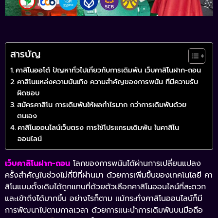
สารบัญ
คาสิโนออโต้ ปัญหาทั่วไปเกี่ยวกับการเดิมพัน เว็บคาสิโนฝาก-ถอน
คาสิโนแหล่งความบันเทิง ความสำคัญของการพนัน ที่มีความรับ
ผิดชอบ
สมัครคาสิโน การเดิมพันให้ผลกำไรมาก กว่าการเดิมพันด้วย
ตนเอง
คาสิโนออนไลน์เว็บตรง การใช้โปรแกรมเดิมพัน ในคาสิโน
ออนไลน์
เว็บคาสิโนฝาก-ถอน
โลกของการพนันได้ผ่านการเปลี่ยนแปลง
ครั้งสำคัญในช่วงไม่กี่ปีที่ผ่านมา ด้วยการเพิ่มขึ้นของเทคโนโลยี คา
สิโนแบบดั้งเดิมได้ถูกแทนที่ด้วยตัวเลือกคาสิโนออนไลน์ที่สะดวก
และเข้าถึงได้มากขึ้น อย่างไรก็ตาม แม้กระทั่งคาสิโนออนไลน์ก็มี
การพัฒนาไปตามกาลเวลา ด้วยการแนะนำการเดิมพันบนมือถือ