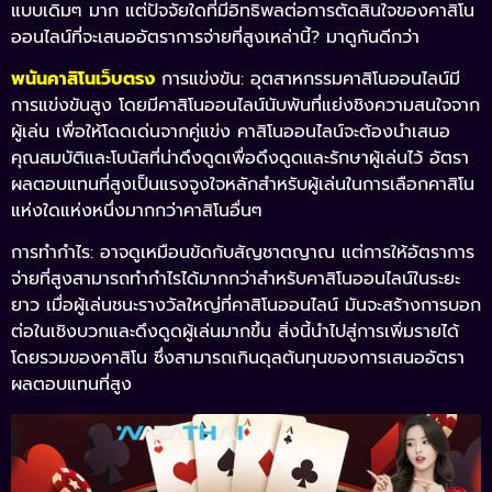
แบบเดิมๆ มาก แต่ปัจจัยใดที่มีอิทธิพลต่อการตัดสินใจของคาสิโน
ออนไลน์ที่จะเสนออัตราการจ่ายที่สูงเหล่านี้? มาดูกันดีกว่า
พนันคาสิโนเว็บตรง
การแข่งขัน: อุตสาหกรรมคาสิโนออนไลน์มี
การแข่งขันสูง โดยมีคาสิโนออนไลน์นับพันที่แย่งชิงความสนใจจาก
ผู้เล่น เพื่อให้โดดเด่นจากคู่แข่ง คาสิโนออนไลน์จะต้องนำเสนอ
คุณสมบัติและโบนัสที่น่าดึงดูดเพื่อดึงดูดและรักษาผู้เล่นไว้ อัตรา
ผลตอบแทนที่สูงเป็นแรงจูงใจหลักสำหรับผู้เล่นในการเลือกคาสิโน
แห่งใดแห่งหนึ่งมากกว่าคาสิโนอื่นๆ
การทำกำไร: อาจดูเหมือนขัดกับสัญชาตญาณ แต่การให้อัตราการ
จ่ายที่สูงสามารถทำกำไรได้มากกว่าสำหรับคาสิโนออนไลน์ในระยะ
ยาว เมื่อผู้เล่นชนะรางวัลใหญ่ที่คาสิโนออนไลน์ มันจะสร้างการบอก
ต่อในเชิงบวกและดึงดูดผู้เล่นมากขึ้น สิ่งนี้นำไปสู่การเพิ่มรายได้
โดยรวมของคาสิโน ซึ่งสามารถเกินดุลต้นทุนของการเสนออัตรา
ผลตอบแทนที่สูง