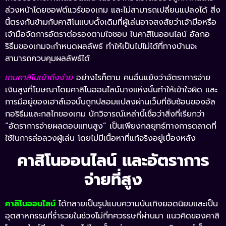
ล่วงหน้าโดยซอฟต์แวร์ของเกม และไม่สามารถเปลี่ยนแปลงได้ สิ่ง
นี้ตรงกันข้ามกับคาสิโนแบบดั้งเดิมที่ผู้เล่นอาจสงสัยว่าเจ้ามือหรือ
เจ้ามือจัดการอัตราต่อรองตามใจชอบ ในคาสิโนออนไลน์ อัลกอ
ริธึมของเกมจะกำหนดผลลัพธ์ ทำให้เป็นไปไม่ได้ที่ทางบ้านจะ
สามารถควบคุมผลลัพธ์ได้
เกมคาสิโนเข้าถึงง่าย
อย่างไรก็ตาม คนอื่นแย้งว่าอัตราการจ่าย
เงินสูงที่โฆษณาโดยคาสิโนออนไลน์บางแห่งนั้นทำให้เข้าใจผิด และ
การมีอยู่ของเฮาส์เอจนั้นถูกปลอมแปลงผ่านเว็บที่ซับซ้อนของอัล
กอริธึมและกลไกของเกม นักวิจารณ์เหล่านี้เชื่อว่าสิ่งที่เรียกว่า
“อัตราการจ่ายผลตอบแทนสูง” เป็นเพียงกลยุทธ์ทางการตลาดที่
ใช้ในการล่อลวงผู้เล่น โดยไม่มีเนื้อหาที่แท้จริงอยู่เบื้องหลัง
คาสิโนออนไลน์ และอัตราการ
จ่ายที่สูง
คาสิโนออนไลน์
ได้กลายเป็นรูปแบบความบันเทิงยอดนิยมและเป็น
อุตสาหกรรมที่ร่ำรวยในช่วงไม่กี่ทศวรรษที่ผ่านมา แนวคิดของคาสิ