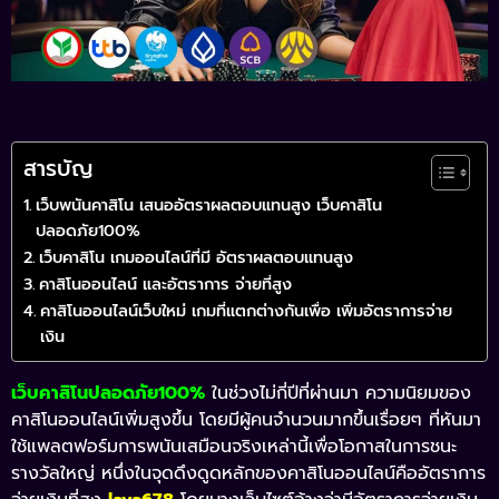
สารบัญ
เว็บพนันคาสิโน เสนออัตราผลตอบแทนสูง เว็บคาสิโน
ปลอดภัย100%
เว็บคาสิโน เกมออนไลน์ที่มี อัตราผลตอบแทนสูง
คาสิโนออนไลน์ และอัตราการ จ่ายที่สูง
คาสิโนออนไลน์เว็บใหม่ เกมที่แตกต่างกันเพื่อ เพิ่มอัตราการจ่าย
เงิน
เว็บคาสิโนปลอดภัย100%
ในช่วงไม่กี่ปีที่ผ่านมา ความนิยมของ
คาสิโนออนไลน์เพิ่มสูงขึ้น โดยมีผู้คนจำนวนมากขึ้นเรื่อยๆ ที่หันมา
ใช้แพลตฟอร์มการพนันเสมือนจริงเหล่านี้เพื่อโอกาสในการชนะ
รางวัลใหญ่ หนึ่งในจุดดึงดูดหลักของคาสิโนออนไลน์คืออัตราการ