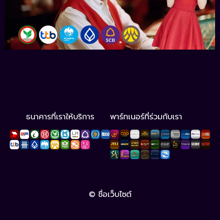
ธนาคารที่เราให้บริการ
พาร์ทเนอร์ที่ร่วมกับเรา
© ชื่อเว็บไซต์