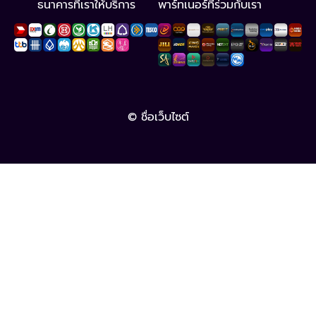
ธนาคารที่เราให้บริการ
พาร์ทเนอร์ที่ร่วมกับเรา
© ชื่อเว็บไซต์