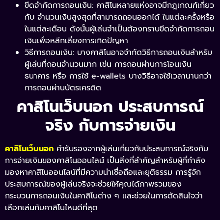
ขีดจำกัดการถอนเงิน: คาสิโนหลายแห่งอาจมีกฎเกณฑ์เกี่ยว
กับ จำนวนเงินสูงสุดที่สามารถถอนออกได้ ในแต่ละครั้งหรือ
ในแต่ละเดือน ดังนั้นผู้เล่นจำเป็นต้องทราบขีดจำกัดการถอน
เงินเพื่อหลีกเลี่ยงการเกิดปัญหา
วิธีการถอนเงิน: บางคาสิโนอาจจำกัดวิธีการถอนเงินสำหรับ
ผู้เล่นที่ถอนจำนวนมาก เช่น การถอนผ่านการโอนเงิน
ธนาคาร หรือ การใช้ e-wallets บางวิธีอาจใช้เวลานานกว่า
การถอนผ่านบัตรเครดิต
คาสิโนเว็บนอก ประสบการณ์
จริง กับการจ่ายเงิน
คาสิโนเว็บนอก
คำรับรองจากผู้เล่นเกี่ยวกับประสบการณ์จริงกับ
การจ่ายเงินของคาสิโนออนไลน์ เป็นสิ่งที่สำคัญสำหรับผู้ที่กำลัง
มองหาคาสิโนออนไลน์ที่มีความน่าเชื่อถือและยุติธรรม การรู้จัก
ประสบการณ์ของผู้เล่นจริงจะช่วยให้คุณได้ภาพรวมของ
กระบวนการถอนเงินในคาสิโนต่าง ๆ และช่วยในการตัดสินใจว่า
เลือกเล่นกับคาสิโนไหนดีที่สุด