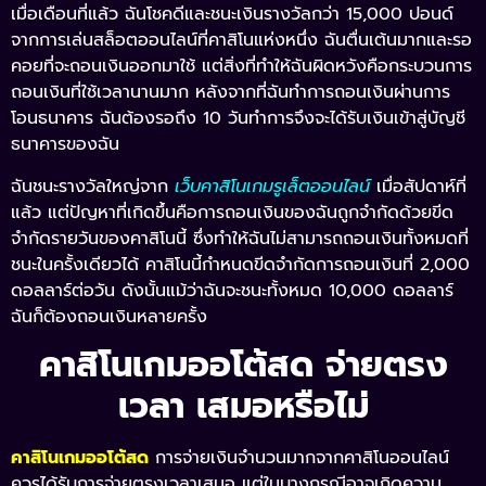
เมื่อเดือนที่แล้ว ฉันโชคดีและชนะเงินรางวัลกว่า 15,000 ปอนด์
จากการเล่นสล็อตออนไลน์ที่คาสิโนแห่งหนึ่ง ฉันตื่นเต้นมากและรอ
คอยที่จะถอนเงินออกมาใช้ แต่สิ่งที่ทำให้ฉันผิดหวังคือกระบวนการ
ถอนเงินที่ใช้เวลานานมาก หลังจากที่ฉันทำการถอนเงินผ่านการ
โอนธนาคาร ฉันต้องรอถึง 10 วันทำการจึงจะได้รับเงินเข้าสู่บัญชี
ธนาคารของฉัน
ฉันชนะรางวัลใหญ่จาก
เว็บคาสิโนเกมรูเล็ตออนไลน์
เมื่อสัปดาห์ที่
แล้ว แต่ปัญหาที่เกิดขึ้นคือการถอนเงินของฉันถูกจำกัดด้วยขีด
จำกัดรายวันของคาสิโนนี้ ซึ่งทำให้ฉันไม่สามารถถอนเงินทั้งหมดที่
ชนะในครั้งเดียวได้ คาสิโนนี้กำหนดขีดจำกัดการถอนเงินที่ 2,000
ดอลลาร์ต่อวัน ดังนั้นแม้ว่าฉันจะชนะทั้งหมด 10,000 ดอลลาร์
ฉันก็ต้องถอนเงินหลายครั้ง
คาสิโนเกมออโต้สด จ่ายตรง
เวลา เสมอหรือไม่
คาสิโนเกมออโต้สด
การจ่ายเงินจำนวนมากจากคาสิโนออนไลน์
ควรได้รับการจ่ายตรงเวลาเสมอ แต่ในบางกรณีอาจเกิดความ