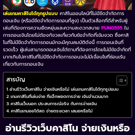
เล่นเกมคาสิโนได้ทุกรูปแบบ
คาสิโนออนไลน์ที่ไม่มีขีดจำกัดการ
ถอนเงิน (หรือมีขีดจำกัดการถอนที่สูง) เป็นตัวเลือกที่ดีสำหรับผู้
เล่นที่ต้องการความยืดหยุ่นและความสะดวกสบาย
PUNG555
ใน
การถอนเงินโดยไม่ต้องกังวลเกี่ยวกับข้อจำกัดที่เข้มงวด ซึ่งคาสิ
โนที่ไม่มีขีดจำกัดการถอนมักจะมีคุณสมบัติดังนี้ การถอนเงินที่
รวดเร็ว ผู้เล่นสามารถถอนเงินได้ตามที่ต้องการโดยไม่มีข้อจำกัดที่
มากเกินไปคาสิโนที่ไม่มีขีดจำกัดการถอนจะไม่มีเงื่อนไขที่ซ่อนเร้น
เกี่ยวกับการถอนเงิน
สารบัญ
อ่านรีวิวเว็บคาสิโน จ่ายเงินหรือไม่ เล่นเกมคาสิโนได้ทุกรูปแบบ
เกมคาสิโนที่เล่นง่าย ที่แจ็กพอตการจ่าย เงินจำนวนมาก
คาสิโนเว็บนอก ประสบการณ์จริง กับการจ่ายเงิน
คาสิโนเกมออโต้สด จ่ายตรงเวลา เสมอหรือไม่
อ่านรีวิวเว็บคาสิโน จ่ายเงินหรือ