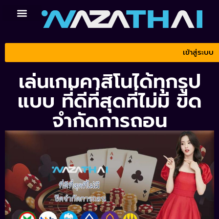
สล็อตทดลอง
Privacy Policy
เข้าสู่ระบบ
เล่นเกมคาสิโนได้ทุกรูป
แบบ ที่ดีที่สุดที่ไม่มี ขีด
จำกัดการถอน