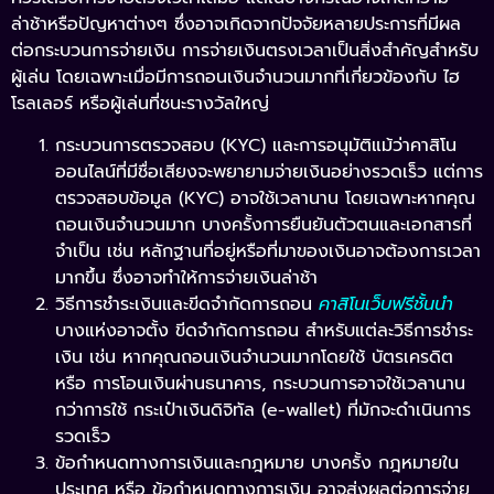
ล่าช้าหรือปัญหาต่างๆ ซึ่งอาจเกิดจากปัจจัยหลายประการที่มีผล
ต่อกระบวนการจ่ายเงิน การจ่ายเงินตรงเวลาเป็นสิ่งสำคัญสำหรับ
ผู้เล่น โดยเฉพาะเมื่อมีการถอนเงินจำนวนมากที่เกี่ยวข้องกับ ไฮ
โรลเลอร์ หรือผู้เล่นที่ชนะรางวัลใหญ่
กระบวนการตรวจสอบ (KYC) และการอนุมัติแม้ว่าคาสิโน
ออนไลน์ที่มีชื่อเสียงจะพยายามจ่ายเงินอย่างรวดเร็ว แต่การ
ตรวจสอบข้อมูล (KYC) อาจใช้เวลานาน โดยเฉพาะหากคุณ
ถอนเงินจำนวนมาก บางครั้งการยืนยันตัวตนและเอกสารที่
จำเป็น เช่น หลักฐานที่อยู่หรือที่มาของเงินอาจต้องการเวลา
มากขึ้น ซึ่งอาจทำให้การจ่ายเงินล่าช้า
วิธีการชำระเงินและขีดจำกัดการถอน
คาสิโนเว็บฟรีชั้นนำ
บางแห่งอาจตั้ง ขีดจำกัดการถอน สำหรับแต่ละวิธีการชำระ
เงิน เช่น หากคุณถอนเงินจำนวนมากโดยใช้ บัตรเครดิต
หรือ การโอนเงินผ่านธนาคาร, กระบวนการอาจใช้เวลานาน
กว่าการใช้ กระเป๋าเงินดิจิทัล (e-wallet) ที่มักจะดำเนินการ
รวดเร็ว
ข้อกำหนดทางการเงินและกฎหมาย บางครั้ง กฎหมายใน
ประเทศ หรือ ข้อกำหนดทางการเงิน อาจส่งผลต่อการจ่าย