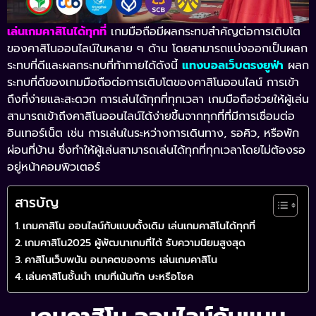
เล่นเกมคาสิโนได้ทุกที่
เกมมือถือมีผลกระทบสำคัญต่อการเติบโต
ของคาสิโนออนไลน์ในหลาย ๆ ด้าน โดยสามารถแบ่งออกเป็นผลก
ระทบที่ดีและผลกระทบที่ท้าทายได้ดังนี้
แทงบอลเว็บตรงยูฟ่า
ผลก
ระทบที่ดีของเกมมือถือต่อการเติบโตของคาสิโนออนไลน์ การเข้า
ถึงที่ง่ายและสะดวก การเล่นได้ทุกที่ทุกเวลา เกมมือถือช่วยให้ผู้เล่น
สามารถเข้าถึงคาสิโนออนไลน์ได้ง่ายขึ้นจากทุกที่ที่มีการเชื่อมต่อ
อินเทอร์เน็ต เช่น การเล่นในระหว่างการเดินทาง, รอคิว, หรือพัก
ผ่อนที่บ้าน ซึ่งทำให้ผู้เล่นสามารถเล่นได้ทุกที่ทุกเวลาโดยไม่ต้องรอ
อยู่หน้าคอมพิวเตอร์
สารบัญ
เกมคาสิโน ออนไลน์กับแบบดั้งเดิม เล่นเกมคาสิโนได้ทุกที่
เกมคาสิโน2025 ผู้พัฒนาเกมที่ได้ รับความนิยมสูงสุด
คาสิโนเว็บพนัน อนาคตของการ เล่นเกมคาสิโน
เล่นคาสิโนชั้นนำ เกมที่เน้นทัก ษะหรือโชค