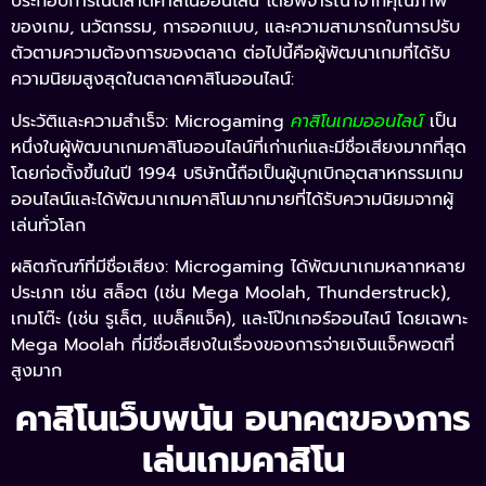
ประกอบการในตลาดคาสิโนออนไลน์ โดยพิจารณาจากคุณภาพ
ของเกม, นวัตกรรม, การออกแบบ, และความสามารถในการปรับ
ตัวตามความต้องการของตลาด ต่อไปนี้คือผู้พัฒนาเกมที่ได้รับ
ความนิยมสูงสุดในตลาดคาสิโนออนไลน์:
ประวัติและความสำเร็จ: Microgaming
คาสิโนเกมออนไลน์
เป็น
หนึ่งในผู้พัฒนาเกมคาสิโนออนไลน์ที่เก่าแก่และมีชื่อเสียงมากที่สุด
โดยก่อตั้งขึ้นในปี 1994 บริษัทนี้ถือเป็นผู้บุกเบิกอุตสาหกรรมเกม
ออนไลน์และได้พัฒนาเกมคาสิโนมากมายที่ได้รับความนิยมจากผู้
เล่นทั่วโลก
ผลิตภัณฑ์ที่มีชื่อเสียง: Microgaming ได้พัฒนาเกมหลากหลาย
ประเภท เช่น สล็อต (เช่น Mega Moolah, Thunderstruck),
เกมโต๊ะ (เช่น รูเล็ต, แบล็คแจ็ค), และโป๊กเกอร์ออนไลน์ โดยเฉพาะ
Mega Moolah ที่มีชื่อเสียงในเรื่องของการจ่ายเงินแจ็คพอตที่
สูงมาก
คาสิโนเว็บพนัน อนาคตของการ
เล่นเกมคาสิโน