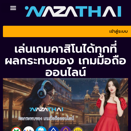
สล็อตทดลอง
Privacy Policy
เข้าสู่ระบบ
เล่นเกมคาสิโนได้ทุกที่
ผลกระทบของ เกมมือถือ
ออนไลน์