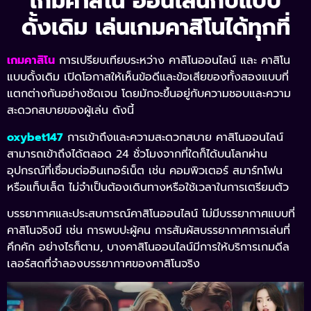
เกมคาสิโน ออนไลน์กับแบบ
ดั้งเดิม เล่นเกมคาสิโนได้ทุกที่
เกมคาสิโน
การเปรียบเทียบระหว่าง คาสิโนออนไลน์ และ คาสิโน
แบบดั้งเดิม เปิดโอกาสให้เห็นข้อดีและข้อเสียของทั้งสองแบบที่
แตกต่างกันอย่างชัดเจน โดยมักจะขึ้นอยู่กับความชอบและความ
สะดวกสบายของผู้เล่น ดังนี้
oxybet147
การเข้าถึงและความสะดวกสบาย คาสิโนออนไลน์
สามารถเข้าถึงได้ตลอด 24 ชั่วโมงจากที่ใดก็ได้บนโลกผ่าน
อุปกรณ์ที่เชื่อมต่ออินเทอร์เน็ต เช่น คอมพิวเตอร์ สมาร์ทโฟน
หรือแท็บเล็ต ไม่จำเป็นต้องเดินทางหรือใช้เวลาในการเตรียมตัว
บรรยากาศและประสบการณ์คาสิโนออนไลน์ ไม่มีบรรยากาศแบบที่
คาสิโนจริงมี เช่น การพบปะผู้คน การสัมผัสบรรยากาศการเล่นที่
คึกคัก อย่างไรก็ตาม, บางคาสิโนออนไลน์มีการให้บริการเกมดีล
เลอร์สดที่จำลองบรรยากาศของคาสิโนจริง