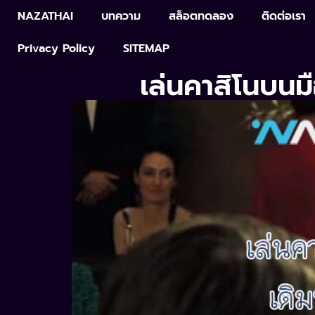
NAZATHAI
บทความ
สล็อตทดลอง
ติดต่อเรา
Privacy Policy
SITEMAP
เล่นคาสิโนบน