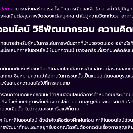
ไลน์
สามารถส่งผลร้ายแรงทั้งด้านการเงินและจิตใจ อาจนำไปสู่ปัญหา
่งผลเสียต่อสุขภาพจิตของแต่ละบุคคล นำไปสู่ความวิตกกังวล อาการซึ
ออนไลน์ วิธีพัฒนากรอบ ความคิด
สบายสำหรับผู้คนในการเล่นการพนันจากที่บ้านของตนเอง อย่างไรก็ตา
มื่อเล่นที่คาสิโนออนไลน์ ในบทความนี้ เราจะหารือเกี่ยวกับเคล็ดล
ัศนคติแห่งชัยชนะที่คาสิโนออนไลน์คือการเข้าใจอัตราต่อรองของเกม
แต่ละเกม ซึ่งหมายความว่าโอกาสในการชนะนั้นเป็นแบบสุ่มโดยสมบูรณ์
่ายแพ้และมุ่งความสนใจไปที่การเล่นเกม
ความคิดแห่งชัยชนะที่คาสิโนออนไลน์คือการกำหนดงบประมาณและยึ
ิ่งนี้จะช่วยให้คุณหลีกเลี่ยงการไล่ตามความสูญเสียและการตัดสินใจที่
ำนวนเงินนั้น ไม่ว่าคุณจะชนะหรือแพ้ก็ตาม
ๆ ในคาสิโนออนไลน์ สิ่งสำคัญคือต้องฝึกฝนก่อน คาสิโนออนไลน์ส่วนให
ในการพัฒนาทักษะและกลยุทธ์ของคุณโดยไม่ต้องกดดันเรื่องการสูญเสียเ