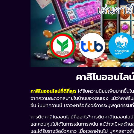
คาสิโนออนไลน์ท
คาสิโนออนไลน์ที่ดีที่สุด
ได้รับความนิยมเพิ่มมากขึ้นใ
จากความสะดวกสบายในบ้านของตนเอง แม้ว่าคาสิโนออนไ
ขึ้น ในบทความนี้ เราจะหารือถึงวิธีการระบุพฤติกรรม
การติดคาสิโนออนไลน์คืออะไร?การติดคาสิโนออนไลน์ห
และควบคุมไม่ได้ในการเล่นการพนัน แม้ว่าจะมีผลด้าน
และได้รับรางวัลชั่วคราว เมื่อเวลาผ่านไป บุคคลอาจต้อ