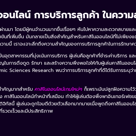
ออนไลน์ การบริการลูกค้า ในความส
ที่ผ่านมา โดยมีผู้คนจำนวนมากขึ้นเรื่อยๆ หันไปหาความสะดวกสบายและ
เพิ่มขึ้น มันกลายเป็นสิ่งสำคัญสำหรับคาสิโนออนไลน์ที่ไม่เพียงแต
ความนี้ เราจะเจาะลึกถึงความสำคัญของการบริการลูกค้าในการรักษาคว
นอุตสาหกรรมที่มุ่งเน้นการบริการ ผู้เล่นคือลูกค้าที่ชำระค่าบริการ แ
ำคัญในการดึงดูด รักษา และสร้างความพึงพอใจให้กับผู้เล่นคาสิโนออน
Sciences Research พบว่าการบริการลูกค้าที่ดีได้รับการระบุว่าเป็
ามสำคัญมากสำหรับ
คาสิโนออนไลน์เกมใหม่ๆ
ก็เพราะมันปลูกฝังความไว้ว
ยตรง คาสิโนออนไลน์ทำหน้าที่เสมือน ทำให้ผู้เล่นต้องพึ่งพาอินเทอร์เฟ
ลนี้ ผู้เล่นจะถูกโจมตีด้วยตัวเลือกมากมายเมื่อพูดถึงคาสิโนออนไลน์ 
ี่รวดเร็วและมีประสิทธิภาพ