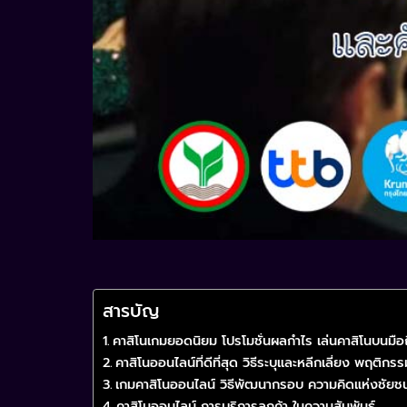
สารบัญ
คาสิโนเกมยอดนิยม โปรโมชั่นผลกำไร เล่นคาสิโนบนมือ
คาสิโนออนไลน์ที่ดีที่สุด วิธีระบุและหลีกเลี่ยง พฤติก
เกมคาสิโนออนไลน์ วิธีพัฒนากรอบ ความคิดแห่งชัยช
คาสิโนออนไลน์ การบริการลูกค้า ในความสัมพันธ์