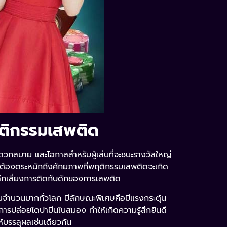
 พฤติกรรมเสพติด
สะดวกสบาย และโอกาสสำหรับผู้เล่นที่จะชนะรางวัลใหญ่
ือต้องตระหนักถึงศักยภาพที่พฤติกรรมเสพติดจะเกิด
รหลีกเลี่ยงการติดกับดักของการเสพติด
คนจำนวนมากทั่วโลก มีลักษณะพิเศษคือมีแรงกระตุ้น
การปล่อยโดปามีนในสมอง ทำให้เกิดความรู้สึกยินดี
ห้บรรลุผลเช่นเดียวกัน