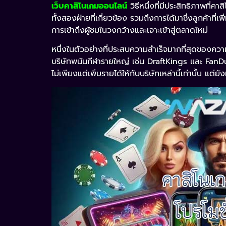
เว็บคาสิโนเกมออนไลน์
วิธีหนึ่งที่มีประสิทธิภาพที่
ทั้งสองฝ่ายที่เกี่ยวข้อง รวมถึงการได้มาซึ่งลูกค้าที่
การเข้าถึงผู้ชมในวงกว้างและเจาะเข้าสู่ตลาดใหม่
หนึ่งในตัวอย่างที่ประสบความสำเร็จมากที่สุดของคว
บริษัทพนันกีฬารายใหญ่ เช่น DraftKings และ FanDuel
ไม่เพียงแต่เพิ่มรายได้ให้กับบริษัทเหล่านี้เท่านั้น 