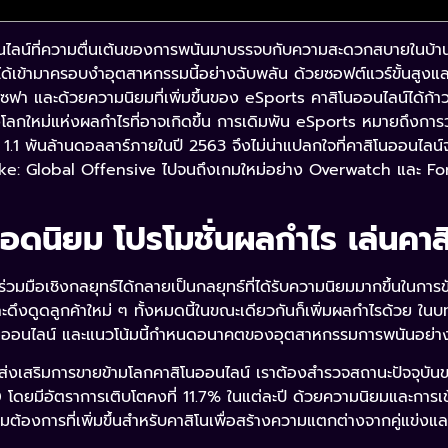
อนไลน์ที่ความตื่นเต้นของการพนันมาบรรจบกับความสะดวกสบายในบ้าน
ลน์ได้เข้ามาครอบงำอุตสาหกรรมนี้อย่างฉับพลัน ด้วยซอฟต์แวร์ขั้นสูง
โซฟา และด้วยความนิยมที่เพิ่มขึ้นของ eSports คาสิโนออนไลน์ได้ก้
โลกใหม่แห่งผลกำไรที่อาจเกิดขึ้น การเดิมพัน eSports หมายถึงการ
 1.1 พันล้านดอลลาร์ภายในปี 2563 จึงไม่น่าแปลกใจที่คาสิโนออนไลน์
: Global Offensive ไปจนถึงเกมใหม่อย่าง Overwatch และ Fortn
อดนิยม โปรโมชั่นผลกำไร เล่นคาส
มมือเชิงกลยุทธ์ได้กลายเป็นกลยุทธ์ที่ได้รับความนิยมมากขึ้นในการ
ละดึงดูดลูกค้าใหม่ ๆ ทั้งหมดนี้ในขณะเดียวกันก็เพิ่มผลกำไรด้วย 
โนออนไลน์ และแนวโน้มนี้กำหนดอนาคตของอุตสาหกรรมการพนันอย่า
การส่งเสริมการขายข้ามโลกคาสิโนออนไลน์ เราต้องสำรวจสถานะปัจจุ
โดยมีอัตราการเติบโตคงที่ 11.7% ในแต่ละปี ด้วยความนิยมและการเข้า
วามต้องการที่เพิ่มขึ้นสำหรับคาสิโนเพื่อสร้างความแตกต่างจากคู่แข่งแ