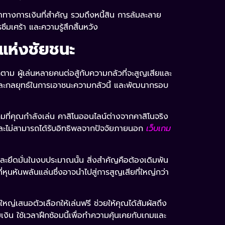
ทางการเงินที่สำคัญ รวมถึงหนี้สิน การล้มละลาย
มเศร้า และความรู้สึกสิ้นหวัง
แห่งชัยชนะ
ม ผู้เล่นหลายคนต่อสู้กับความกลัวที่จะสูญเสียและ
ับและกลยุทธ์ในการเอาชนะความกลัวนี้ และพัฒนากรอบ
ที่คุณกำลังเล่น คาสิโนออนไลน์ต่างจากคาสิโนจริง
และไม่สามารถได้รับอิทธิพลจากปัจจัยภายนอก
เว็บเกม
ดมั่นในงบประมาณนั้น สิ่งสำคัญคือต้องเดิมพัน
หุนหันพลันแล่นซึ่งอาจนำไปสู่การสูญเสียที่ใหญ่กว่า
ญ่เสนอตัวเลือกให้เล่นฟรี ช่วยให้คุณได้สัมผัสถึง
งิน ใช้เวลาฝึกซ้อมนี้เพื่อทำความคุ้นเคยกับเกมและ