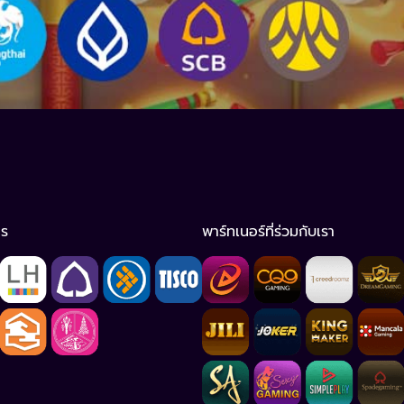
าร
พาร์ทเนอร์ที่ร่วมกับเรา