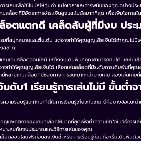
รเล่นเพื่อใช้โบนัสให้คุ้มค่า แบ่งเวลาและการพนันของคุณอย่างมีระเ
กมสล็อตที่มีอัตราการชำระเงินสูงและโบนัสมากที่สุด เพื่อเพิ่มโอกาส
สล็อตแตกดี เคล็ดลับผู้ที่มีงบ ปร
ี่สนุกสนานและตื่นเต้น แต่อาจทำให้คุณสูญเสียเงินได้ถ้าคุณไม่มีเคล็
างฉลาด:
่มเล่นเกมสล็อตออนไลน์ ให้ตั้งงบเดิมพันที่คุณสามารถทนได้ และไม่เ
่อาจทำให้คุณสูญเสียเงินได้ เลือกเล่นสล็อตที่มีระดับการเดิมพันที่คุณ
ันว่ามีหลายเกมสล็อตที่มีช่องทางการชนะมากกว่าบางเกม ลองเล่นเกมท
นดับ1 เรียนรู้การเล่นไม่มี ขั้นต่ำ
รความรอบรู้และทักษะที่ดีในการเรียนรู้เกี่ยวกับเกม นี่คือบางข้อแนะ
กฎและกติกาของเกมที่เลือกให้มากที่สุดเพื่อทำความเข้าใจในวิธีการเล่
ี่เหมาะสมกับงบประมาณและวิธีการเล่นของคุณ
อตออนไลน์ฟรีก่อนลงเงินสำหรับการเรียนรู้ก่อนที่จะเริ่มเดิมพันด้วย