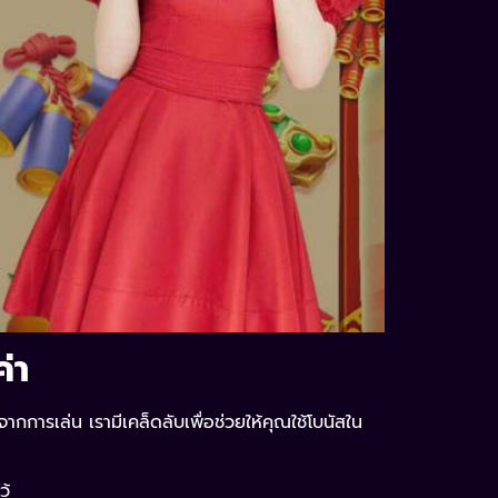
ค่า
จากการเล่น เรามีเคล็ดลับเพื่อช่วยให้คุณใช้โบนัสใน
ว้