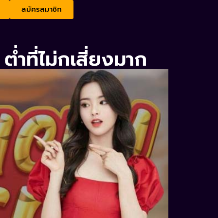
สมัครสมาชิก
่ำที่ไม่กเสี่ยงมาก