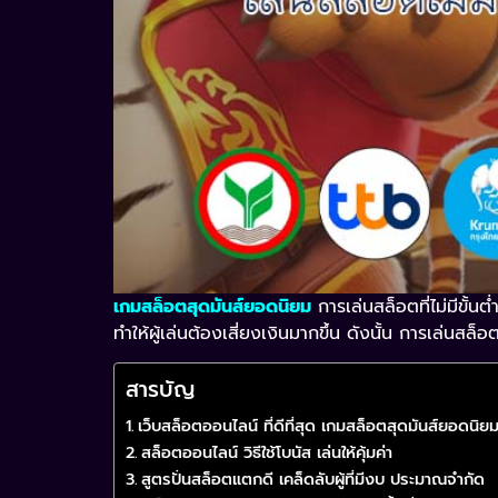
เกมสล็อตสุดมันส์ยอดนิยม
การเล่นสล็อตที่ไม่มีขั้น
ทำให้ผู้เล่นต้องเสี่ยงเงินมากขึ้น ดังนั้น การเล่นสล็อ
สารบัญ
เว็บสล็อตออนไลน์ ที่ดีที่สุด เกมสล็อตสุดมันส์ยอดนิย
สล็อตออนไลน์ วิธีใช้โบนัส เล่นให้คุ้มค่า
สูตรปั่นสล็อตแตกดี เคล็ดลับผู้ที่มีงบ ประมาณจำกัด