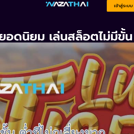
เข้าสู่ระบบ
อดนิยม เล่นสล็อตไม่มีขั้น ต