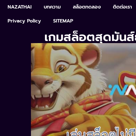
NAZATHAI
บทความ
สล็อตทดลอง
ติดต่อเรา
Privacy Policy
SITEMAP
เกมสล็อตสุดมันส์ย