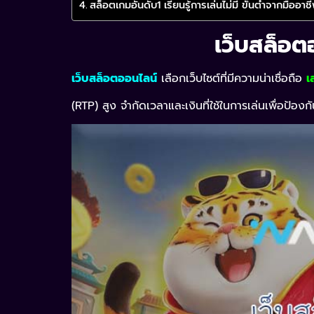
สล็อตเกมอันดับ1 เรียนรู้การเล่นไม่มี ขั้นต่ำจากมืออาช
เว็บสล็อตอ
เว็บสล็อตออนไลน์
เลือกเว็บไซต์ที่มีความน่าเชื่อถือ
เ
(RTP) สูง จำกัดเวลาและเงินที่ใช้ในการเล่นเพื่อป้องกั