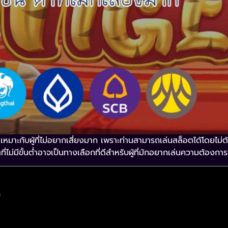
ต่ำเหมาะกับผู้ที่ไม่อยากเสี่ยงมาก เพราะท่านสามารถเล่นสล็อตได้โดยไ
ตที่ไม่มีขั้นต่ำอาจเป็นทางเลือกที่ดีสำหรับผู้ที่มักอยากเล่นความต้องกา
ม