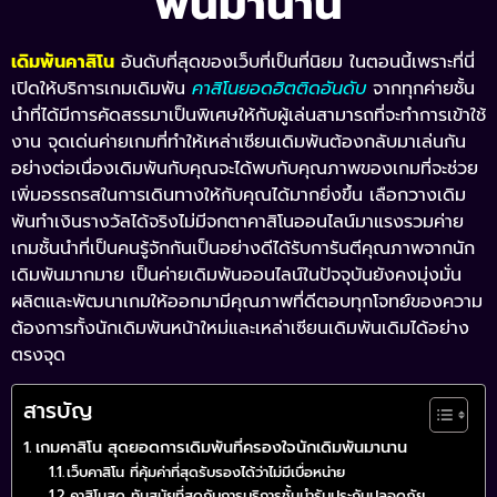
พันมานาน
เดิมพันคาสิโน
อันดับที่สุดของเว็บที่เป็นที่นิยม ในตอนนี้เพราะที่นี่
เปิดให้บริการเกมเดิมพัน
คาสิโนยอดฮิตติดอันดับ
จากทุกค่ายชั้น
นำที่ได้มีการคัดสรรมาเป็นพิเศษให้กับผู้เล่นสามารถที่จะทำการเข้าใช้
งาน จุดเด่นค่ายเกมที่ทำให้เหล่าเซียนเดิมพันต้องกลับมาเล่นกัน
อย่างต่อเนื่องเดิมพันกับคุณจะได้พบกับคุณภาพของเกมที่จะช่วย
เพิ่มอรรถรสในการเดินทางให้กับคุณได้มากยิ่งขึ้น เลือกวางเดิม
พันทำเงินรางวัลได้จริงไม่มีจกตาคาสิโนออนไลน์มาแรงรวมค่าย
เกมชั้นนำที่เป็นคนรู้จักกันเป็นอย่างดีได้รับการันตีคุณภาพจากนัก
เดิมพันมากมาย เป็นค่ายเดิมพันออนไลน์ในปัจจุบันยังคงมุ่งมั่น
ผลิตและพัฒนาเกมให้ออกมามีคุณภาพที่ดีตอบทุกโจทย์ของความ
ต้องการทั้งนักเดิมพันหน้าใหม่และเหล่าเซียนเดิมพันเดิมได้อย่าง
ตรงจุด
สารบัญ
เกมคาสิโน สุดยอดการเดิมพันที่ครองใจนักเดิมพันมานาน
เว็บคาสิโน ที่คุ้มค่าที่สุดรับรองได้ว่าไม่มีเบื่อหน่าย
คาสิโนสด ทันสมัยที่สุดกับการบริการชั้นนำรับประกันปลอดภัย