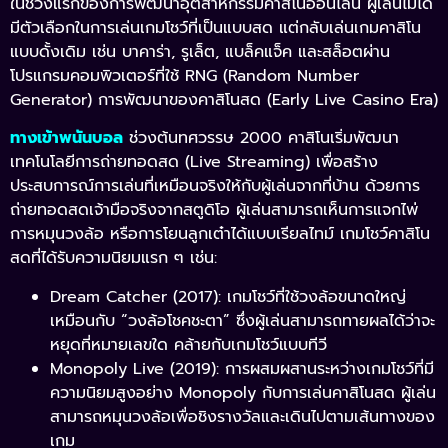
ในช่วงแรกของการพัฒนาอุตสาหกรรมคาสิโนออนไลน์ ผู้เล่นไม่ได้
มีตัวเลือกในการเล่นเกมโชว์ที่เป็นแบบสด แต่กลับเล่นเกมคาสิโน
แบบดั้งเดิม เช่น บาคาร่า, รูเล็ต, แบล็คแจ็ค และสล็อตผ่าน
โปรแกรมคอมพิวเตอร์ที่ใช้ RNG (Random Number
Generator) การพัฒนาของคาสิโนสด (Early Live Casino Era)
ทางเข้าพนันบอล
ช่วงต้นทศวรรษ 2000 คาสิโนเริ่มพัฒนา
เทคโนโลยีการถ่ายทอดสด (Live Streaming) เพื่อสร้าง
ประสบการณ์การเล่นที่เหมือนจริงให้กับผู้เล่นจากที่บ้าน ด้วยการ
ถ่ายทอดสดเจ้ามือจริงจากสตูดิโอ ผู้เล่นสามารถเห็นการแจกไพ่
การหมุนวงล้อ หรือการโยนลูกเต๋าได้แบบเรียลไทม์ เกมโชว์คาสิโน
สดที่ได้รับความนิยมแรก ๆ เช่น:
Dream Catcher (2017): เกมโชว์ที่ใช้วงล้อขนาดใหญ่
เหมือนกับ “วงล้อโชคชะตา” ซึ่งผู้เล่นสามารถทายผลได้ว่าจะ
หยุดที่หมายเลขใด คล้ายกับเกมโชว์แบบทีวี
Monopoly Live (2019): การผสมผสานระหว่างเกมโชว์ที่มี
ความนิยมสูงอย่าง Monopoly กับการเล่นคาสิโนสด ผู้เล่น
สามารถหมุนวงล้อเพื่อชิงรางวัลและเดินไปตามเส้นทางของ
เกม