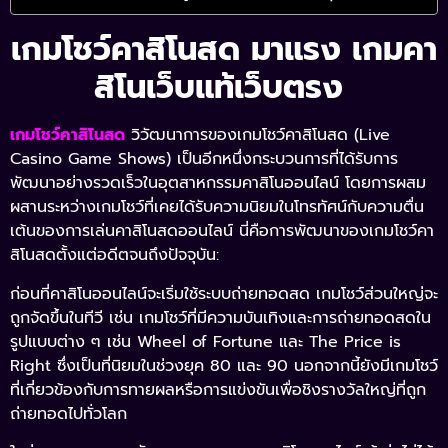
เกมโชว์คาสิโนสด มาแรง เกมคา
สิโนเว็บแท้เว็บตรง
เกมโชว์คาสิโนสด
วิวัฒนาการของเกมโชว์คาสิโนสด (Live
Casino Game Shows) เป็นอีกหนึ่งกระบวนการที่ได้รับการ
พัฒนาอย่างรวดเร็วในอุตสาหกรรมคาสิโนออนไลน์ โดยการผสม
ผสานระหว่างเกมโชว์ที่เคยได้รับความนิยมในโทรทัศน์กับความตื่น
เต้นของการเล่นคาสิโนสดออนไลน์ นี่คือการพัฒนาของเกมโชว์คา
สิโนสดตั้งแต่อดีตจนถึงปัจจุบัน:
ก่อนที่คาสิโนออนไลน์จะเริ่มใช้ระบบถ่ายทอดสด เกมโชว์ส่วนใหญ่จะ
ถูกจัดขึ้นในทีวี เช่น เกมโชว์ที่มีความบันเทิงและการถ่ายทอดสดใน
รูปแบบต่าง ๆ เช่น Wheel of Fortune และ The Price is
Right ซึ่งเป็นที่นิยมในช่วงยุค 80 และ 90 นอกจากนี้ยังมีเกมโชว์
ที่เกี่ยวข้องกับการทายผลหรือการแข่งขันเพื่อชิงรางวัลใหญ่ที่ถูก
ถ่ายทอดไปทั่วโลก