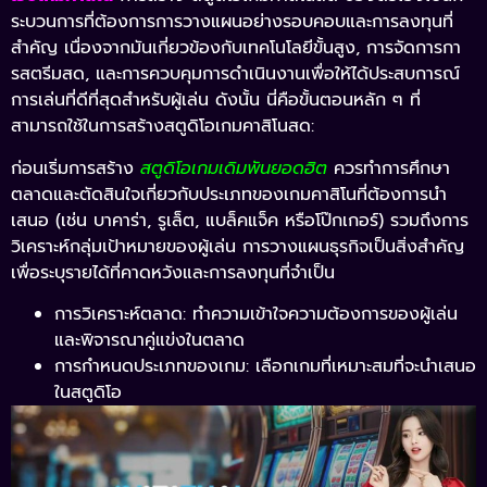
ระบวนการที่ต้องการการวางแผนอย่างรอบคอบและการลงทุนที่
สำคัญ เนื่องจากมันเกี่ยวข้องกับเทคโนโลยีขั้นสูง, การจัดการกา
รสตรีมสด, และการควบคุมการดำเนินงานเพื่อให้ได้ประสบการณ์
การเล่นที่ดีที่สุดสำหรับผู้เล่น ดังนั้น นี่คือขั้นตอนหลัก ๆ ที่
สามารถใช้ในการสร้างสตูดิโอเกมคาสิโนสด:
ก่อนเริ่มการสร้าง
สตูดิโอเกมเดิมพันยอดฮิต
ควรทำการศึกษา
ตลาดและตัดสินใจเกี่ยวกับประเภทของเกมคาสิโนที่ต้องการนำ
เสนอ (เช่น บาคาร่า, รูเล็ต, แบล็คแจ็ค หรือโป๊กเกอร์) รวมถึงการ
วิเคราะห์กลุ่มเป้าหมายของผู้เล่น การวางแผนธุรกิจเป็นสิ่งสำคัญ
เพื่อระบุรายได้ที่คาดหวังและการลงทุนที่จำเป็น
การวิเคราะห์ตลาด: ทำความเข้าใจความต้องการของผู้เล่น
และพิจารณาคู่แข่งในตลาด
การกำหนดประเภทของเกม: เลือกเกมที่เหมาะสมที่จะนำเสนอ
ในสตูดิโอ