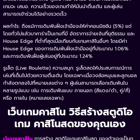
เกมจะ เสมอ. ความเร็วของเกมทำให้มันน่าตื่นเต้น และผู้เล่น
สามารถเข้าร่วมได้อย่างรวดเร็ว
ผลกำไร: ถึงแม้การเดิมพันฝั่งเจ้ามือจะให้ค่าคอมมิชชัน (5%) แต่
โดยทั่วไปแล้วบาคาร่าเป็นเกมที่มี อัตราการจ่ายเงินที่ยุติธรรม และ
House Edge ที่ต่ำที่สุดเมื่อเทียบกับเกมคาสิโนอื่นๆ โดยมีค่า
House Edge ของการเดิมพันฝั่งเจ้ามืออยู่ที่ประมาณ 1.06%
และการเดิมพันฝั่งผู้เล่นอยู่ที่ประมาณ 1.24%
รูเล็ต (Live Roulette) ความสนุก: รูเล็ตสดให้ประสบการณ์การ
เล่นที่เต็มไปด้วยความตื่นเต้น โดยเฉพาะเมื่อวงล้อหมุนและลูกบอล
กำลังตกลงไปที่หมายเลขต่าง ๆ ผู้เล่นสามารถเลือกเดิมพันใน
หลายรูปแบบ เช่น การเดิมพันแบบ ภายนอก (สีแดง/ดำ, คู่/คี่)
หรือ ภายใน (หมายเลขเฉพาะ)
เว็บเกมคาสิโน วิธีสร้างสตูดิโอ
เกม คาสิโนสดของคุณเอง
เว็บเกมคาสิโน
การสร้าง สตูดิโอเกมคาสิโนสด ของตัวเองเป็นก