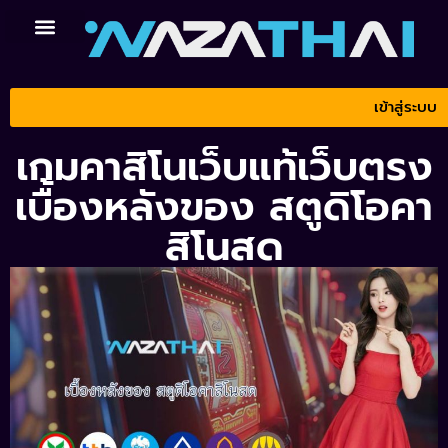
สล็อตทดลอง
Privacy Policy
เข้าสู่ระบบ
เกมคาสิโนเว็บแท้เว็บตรง
เบื้องหลังของ สตูดิโอคา
สิโนสด