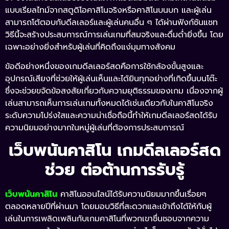
แบบเรียลไทม์จากสตูดิโอคาสิโนจริงหรือคาสิโนบนบก และผู้เล่น
สามารถโต้ตอบกับดีลเลอร์และผู้เล่นคนอื่น ๆ ได้ผ่านฟังก์ชันแชท
วิธีนี้จะสร้างประสบการณ์การเล่นเกมที่สมจริงและดื่มด่ำยิ่งขึ้น โดย
เฉพาะอย่างยิ่งสำหรับผู้เล่นที่คิดถึงแง่มุมทางสังคม
ข้อดีอย่างหนึ่งของเกมดีลเลอร์สดคือการใช้กล้องขั้นสูงและ
อุปกรณ์เสียงที่ช่วยให้ผู้เล่นเห็นและได้ยินทุกอย่างที่เกิดขึ้นบนโต๊ะ
ซึ่งจะช่วยขจัดข้อสงสัยเกี่ยวกับความยุติธรรมของเกม เนื่องจากผู้
เล่นสามารถเห็นการเล่นเกมทั้งหมดได้เช่นเดียวกับในคาสิโนจริง
ระดับความโปร่งใสและความน่าเชื่อถือนี้ทำให้เกมดีลเลอร์สดได้รับ
ความนิยมอย่างมากในหมู่ผู้เล่นที่ต้องการประสบการณ์
เว็บพนันคาสิโน เกมดีลเลอร์สด
ช่วย ต่อต้านการรับรู้
เว็บพนันคาสิโน
คาสิโนออนไลน์ได้รับความนิยมมากขึ้นเรื่อยๆ
ตลอดหลายปีที่ผ่านมา โดยมอบวิธีที่สะดวกและเข้าถึงได้ให้กับผู้
เล่นในการเพลิดเพลินกับเกมคาสิโนที่พวกเขาชื่นชอบจากความ