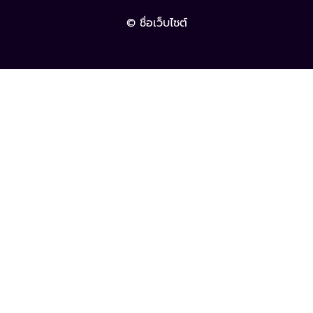
© ชื่อเว็บไซต์