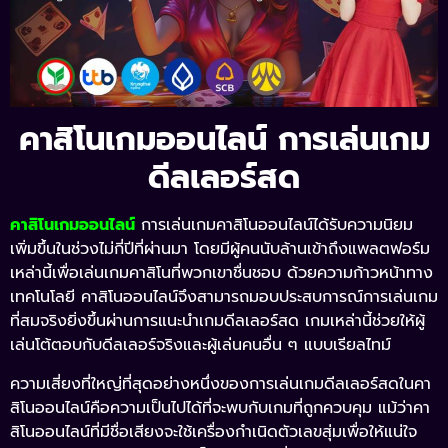
คาสิโนเกมออนไลน์ การเล่นเกม
ดีลเลอร์สด
คาสิโนเกมออนไลน์
การเล่นเกมคาสิโนออนไลน์ได้รับความนิยม
เพิ่มขึ้นในช่วงไม่กี่ปีที่ผ่านมา โดยมีผู้คนนับล้านเข้าถึงแพลตฟอร์ม
เหล่านี้เพื่อเล่นเกมคาสิโนที่พวกเขาชื่นชอบ ด้วยความก้าวหน้าทาง
เทคโนโลยี คาสิโนออนไลน์จึงสามารถมอบประสบการณ์การเล่นเกม
ที่สมจริงยิ่งขึ้นผ่านการแนะนำเกมดีลเลอร์สด เกมเหล่านี้ช่วยให้ผู้
เล่นโต้ตอบกับดีลเลอร์จริงและผู้เล่นคนอื่น ๆ แบบเรียลไทม์
ความเสี่ยงที่ใหญ่ที่สุดอย่างหนึ่งของการเล่นเกมดีลเลอร์สดในคา
สิโนออนไลน์คือความเป็นไปได้ที่จะพบกับเกมที่ถูกควบคุม แม้ว่าคา
สิโนออนไลน์ที่มีชื่อเสียงจะใช้เครื่องกำเนิดตัวเลขสุ่มเพื่อให้แน่ใจ