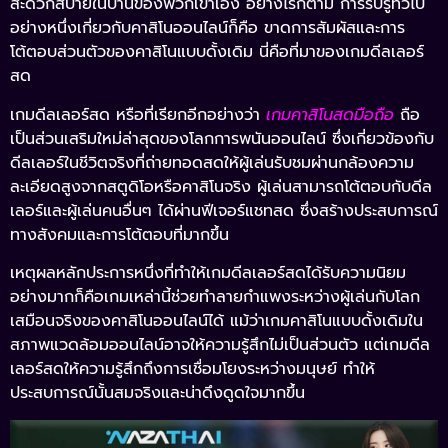
สะดวกสบายในบ้านของพวกเขาเอง อย่างไรก็ตาม การรับรู้ทั่วไป
อย่างหนึ่งเกี่ยวกับคาสิโนออนไลน์ก็คือ ขาดการสัมผัสและการ
โต้ตอบส่วนตัวของคาสิโนแบบดั้งเดิม นี่คือที่มาของเกมดีลเลอร์
สด
เกมดีลเลอร์สด หรือที่เรียกอีกอย่างว่า
เกมคาสิโนสดมือถือ
ถือ
เป็นส่วนเสริมใหม่ล่าสุดของโลกการพนันออนไลน์ ซึ่งเกี่ยวข้องกับ
ดีลเลอร์ในชีวิตจริงที่ถ่ายทอดสดให้ผู้เล่นรับชมผ่านกล้องความ
ละเอียดสูงจากสตูดิโอหรือคาสิโนจริง ผู้เล่นสามารถโต้ตอบกับดีล
เลอร์และผู้เล่นคนอื่นๆ ได้ผ่านฟีเจอร์แชทสด ซึ่งสร้างประสบการณ์
ทางสังคมและการโต้ตอบที่มากขึ้น
เหตุผลหลักประการหนึ่งที่ทำให้เกมดีลเลอร์สดได้รับความนิยม
อย่างมากก็คือเกมเหล่านี้ช่วยทำลายกำแพงระหว่างผู้เล่นกับโลก
เสมือนจริงของคาสิโนออนไลน์ได้ แม้ว่าเกมคาสิโนแบบดั้งเดิมใน
สภาพแวดล้อมออนไลน์อาจให้ความรู้สึกไม่เป็นส่วนตัว แต่เกมดีล
เลอร์สดให้ความรู้สึกถึงการเชื่อมโยงระหว่างมนุษย์ ทำให้
ประสบการณ์นั้นสมจริงและน่าดึงดูดใจมากขึ้น