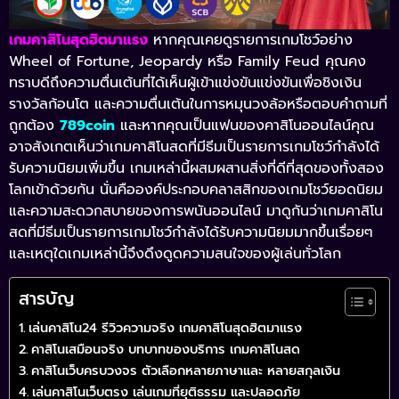
เกมคาสิโนสุดฮิตมาแรง
หากคุณเคยดูรายการเกมโชว์อย่าง
Wheel of Fortune, Jeopardy หรือ Family Feud คุณคง
ทราบดีถึงความตื่นเต้นที่ได้เห็นผู้เข้าแข่งขันแข่งขันเพื่อชิงเงิน
รางวัลก้อนโต และความตื่นเต้นในการหมุนวงล้อหรือตอบคำถามที่
ถูกต้อง
789coin
และหากคุณเป็นแฟนของคาสิโนออนไลน์คุณ
อาจสังเกตเห็นว่าเกมคาสิโนสดที่มีธีมเป็นรายการเกมโชว์กำลังได้
รับความนิยมเพิ่มขึ้น เกมเหล่านี้ผสมผสานสิ่งที่ดีที่สุดของทั้งสอง
โลกเข้าด้วยกัน นั่นคือองค์ประกอบคลาสสิกของเกมโชว์ยอดนิยม
และความสะดวกสบายของการพนันออนไลน์ มาดูกันว่าเกมคาสิโน
สดที่มีธีมเป็นรายการเกมโชว์กำลังได้รับความนิยมมากขึ้นเรื่อยๆ
และเหตุใดเกมเหล่านี้จึงดึงดูดความสนใจของผู้เล่นทั่วโลก
สารบัญ
เล่นคาสิโน24 รีวิวความจริง เกมคาสิโนสุดฮิตมาแรง
คาสิโนเสมือนจริง บทบาทของบริการ เกมคาสิโนสด
คาสิโนเว็บครบวงจร ตัวเลือกหลายภาษาและ หลายสกุลเงิน
เล่นคาสิโนเว็บตรง เล่นเกมที่ยุติธรรม และปลอดภัย