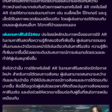
เกมคาสิโนสดที่ดำเนินการโดยเจ้ามือและเจ้ามือจริงก็มีความ
ก้าวหน้าอย่างมากเช่นกันด้วยการผสานเทคโนโลยี AR เทคโนโลยี
AR ช่วยให้สามารถเล่นเกมต่างๆ เช่น แบล็คแจ็ค โป๊กเกอร์ และรู
เล็ตได้ในสภาพแวดล้อมเสมือนจริง โดยผู้เล่นสามารถโต้ตอบกับ
เกมและผู้เล่นคนอื่นๆ ได้จากที่บ้านของตนเอง
เล่นเกมคาสิโนได้24ชม
ประโยชน์หลักประการหนึ่งของการใช้ AR
ในเกมคาสิโนสดคือความรู้สึกสมจริงที่เพิ่มขึ้น ผู้เล่นสามารถมอง
เห็นเกมและเจ้ามือตรงหน้าได้เช่นเดียวกับในคาสิโนจริง ความรู้สึก
ที่เพิ่มมากขึ้นนี้ช่วยยกระดับประสบการณ์การเล่นเกมโดยรวมและ
ทำให้ผู้เล่นสนุกยิ่งขึ้น
ยิ่งไปกว่านั้น การใช้เทคโนโลยี AR ในเกมคาสิโนสดยังเปิดโอกาส
ใหม่ๆ สำหรับการโต้ตอบทางสังคม ผู้เล่นสามารถสนทนาระหว่าง
กันและกับเจ้ามือ ทำให้มีประสบการณ์ทางสังคมและการโต้ตอบกัน
มากขึ้น สิ่งนี้ดึงดูดใจผู้เล่นโดยเฉพาะที่คิดถึงแง่มุมทางสังคมของ
คาสิโนจริง และยังช่วยให้พวกเขาเชื่อมต่อกับผู้อื่นที่สนใจการพนัน
เหมือนกัน