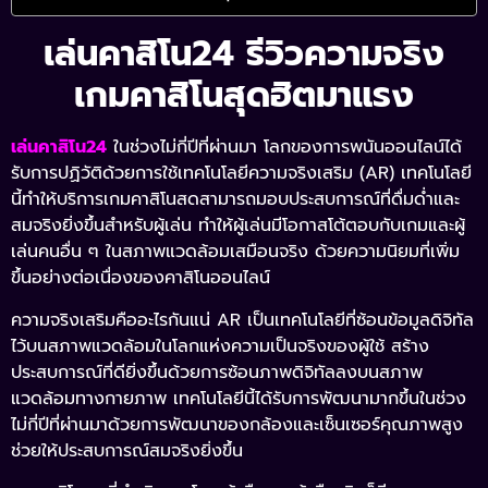
เล่นคาสิโน24 รีวิวความจริง
เกมคาสิโนสุดฮิตมาแรง
เล่นคาสิโน24
ในช่วงไม่กี่ปีที่ผ่านมา โลกของการพนันออนไลน์ได้
รับการปฏิวัติด้วยการใช้เทคโนโลยีความจริงเสริม (AR) เทคโนโลยี
นี้ทำให้บริการเกมคาสิโนสดสามารถมอบประสบการณ์ที่ดื่มด่ำและ
สมจริงยิ่งขึ้นสำหรับผู้เล่น ทำให้ผู้เล่นมีโอกาสโต้ตอบกับเกมและผู้
เล่นคนอื่น ๆ ในสภาพแวดล้อมเสมือนจริง ด้วยความนิยมที่เพิ่ม
ขึ้นอย่างต่อเนื่องของคาสิโนออนไลน์
ความจริงเสริมคืออะไรกันแน่ AR เป็นเทคโนโลยีที่ซ้อนข้อมูลดิจิทัล
ไว้บนสภาพแวดล้อมในโลกแห่งความเป็นจริงของผู้ใช้ สร้าง
ประสบการณ์ที่ดียิ่งขึ้นด้วยการซ้อนภาพดิจิทัลลงบนสภาพ
แวดล้อมทางกายภาพ เทคโนโลยีนี้ได้รับการพัฒนามากขึ้นในช่วง
ไม่กี่ปีที่ผ่านมาด้วยการพัฒนาของกล้องและเซ็นเซอร์คุณภาพสูง
ช่วยให้ประสบการณ์สมจริงยิ่งขึ้น