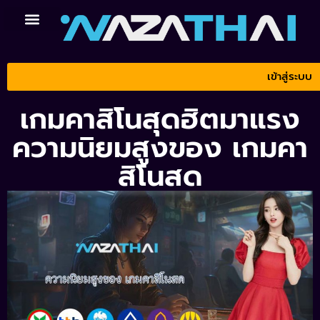
สล็อตทดลอง
Privacy Policy
เข้าสู่ระบบ
เกมคาสิโนสุดฮิตมาแรง
ความนิยมสูงของ เกมคา
สิโนสด