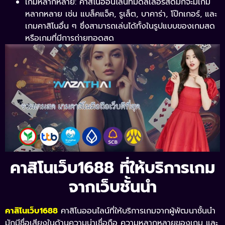
เกมหลากหลาย: คาสิโนออนไลน์ที่มีดีลเลอร์สดมักจะมีเกม
หลากหลาย เช่น แบล็คแจ็ค, รูเล็ต, บาคาร่า, โป๊กเกอร์, และ
เกมคาสิโนอื่น ๆ ซึ่งสามารถเล่นได้ทั้งในรูปแบบของเกมสด
หรือเกมที่มีการถ่ายทอดสด
คาสิโนเว็บ1688 ที่ให้บริการเกม
จากเว็บชั้นนำ
คาสิโนเว็บ1688
คาสิโนออนไลน์ที่ให้บริการเกมจากผู้พัฒนาชั้นนำ
มักมีชื่อเสียงในด้านความน่าเชื่อถือ ความหลากหลายของเกม และ