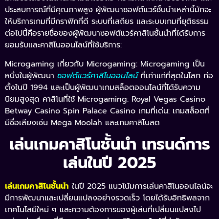
ประสบการณ์ที่มีคุณภาพสูง ผู้พัฒนาซอฟต์แวร์ชั้นนำเหล่านี้มักจะ
ให้บริการเกมที่มีกราฟิกที่ดี ระบบที่เสถียร และระบบเกมที่ยุติธรรม
ต่อไปนี้คือรายชื่อของผู้พัฒนาซอฟต์แวร์คาสิโนชั้นนำที่ได้รับการ
ยอมรับและคาสิโนออนไลน์ที่ใช้บริการ:
Microgaming เกี่ยวกับ Microgaming: Microgaming เป็น
หนึ่งในผู้พัฒนา
ซอฟต์แวร์คาสิโนออนไลน์
ที่เก่าแก่ที่สุดในโลก ก่อ
ตั้งในปี 1994 และเป็นผู้พัฒนาเกมสล็อตออนไลน์ที่ได้รับความ
นิยมสูงสุด คาสิโนที่ใช้ Microgaming: Royal Vegas Casino
Betway Casino Spin Palace Casino เกมที่เด่น: เกมสล็อตที่
มีชื่อเสียงเช่น Mega Moolah และเกมคาสิโนสด
เล่นเกมคาสิโนชั้นนำ เทรนด์การ
เล่นในปี 2025
เล่นเกมคาสิโนชั้นนำ
ในปี 2025 แนวโน้มการเล่นคาสิโนออนไลน์จะ
มีการพัฒนาและเปลี่ยนแปลงอย่างรวดเร็ว โดยได้รับอิทธิพลจาก
เทคโนโลยีใหม่ ๆ และความต้องการของผู้เล่นที่เปลี่ยนแปลงไป