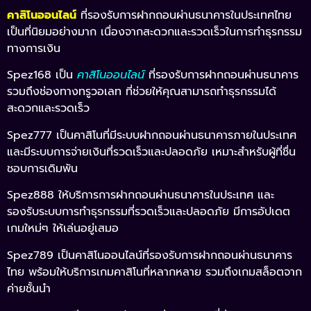
คาสิโนออนไลน์
ที่รองรับการฝากถอนผ่านธนาคารในประเทศไทย
เป็นที่นิยมอย่างมาก เนื่องจากสะดวกและรวดเร็วในการทำธุรกรรม
ทางการเงิน
Spez168 เป็น
คาสิโนออนไลน์
ที่รองรับการฝากถอนผ่านธนาคาร
รวมถึงช่องทางทรูวอเลท ที่ช่วยให้คุณสามารถทำธุรกรรมได้
สะดวกและรวดเร็ว
Spez777 เป็นคาสิโนที่มีระบบฝากถอนผ่านธนาคารภายในประเทศ
และมีระบบการจ่ายเงินที่รวดเร็วและปลอดภัย เหมาะสำหรับผู้ที่ชื่น
ชอบการเดิมพัน
Spez888 ให้บริการการฝากถอนผ่านธนาคารในประเทศ และ
รองรับระบบการทำธุรกรรมที่รวดเร็วและปลอดภัย มีการอัปเดต
เกมใหม่ๆ ให้เล่นอยู่เสมอ
Spez789 เป็นคาสิโนออนไลน์ที่รองรับการฝากถอนผ่านธนาคาร
ไทย พร้อมให้บริการเกมคาสิโนที่หลากหลาย รวมถึงเกมสล็อตจาก
ค่ายชั้นนำ