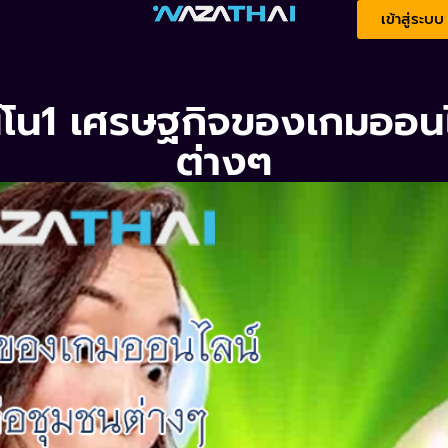
เข้าสู่ระบบ
โน1 เศรษฐกิจของเกมออนไ
ต่างๆ