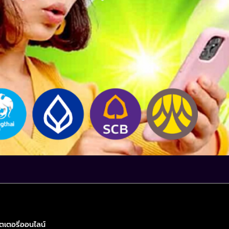
เตอรี่ออนไลน์