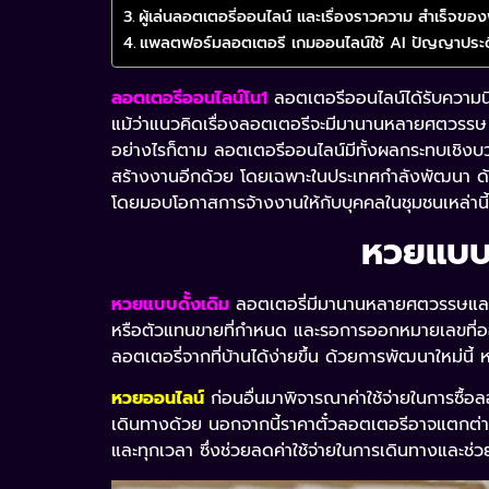
ผู้เล่นลอตเตอรี่ออนไลน์ และเรื่องราวความ สำเร็จขอ
แพลตฟอร์มลอตเตอรี เกมออนไลน์ใช้ AI ปัญญาประด
ลอตเตอรีออนไลน์โน1
ลอตเตอรีออนไลน์ได้รับความนิย
แม้ว่าแนวคิดเรื่องลอตเตอรีจะมีมานานหลายศตวรรษ 
อย่างไรก็ตาม ลอตเตอรีออนไลน์มีทั้งผลกระทบเชิงบ
สร้างงานอีกด้วย โดยเฉพาะในประเทศกำลังพัฒนา ด้ว
โดยมอบโอกาสการจ้างงานให้กับบุคคลในชุมชนเหล่านี
หวยแบบด
หวยแบบดั้งเดิม
ลอตเตอรี่มีมานานหลายศตวรรษและเป็
หรือตัวแทนขายที่กำหนด และรอการออกหมายเลขที่ออกใ
ลอตเตอรี่จากที่บ้านได้ง่ายขึ้น ด้วยการพัฒนาใหม่นี้
หวยออนไลน์
ก่อนอื่นมาพิจารณาค่าใช้จ่ายในการซื้อลอต
เดินทางด้วย นอกจากนี้ราคาตั๋วลอตเตอรีอาจแตกต่า
และทุกเวลา ซึ่งช่วยลดค่าใช้จ่ายในการเดินทางและช่วยใ