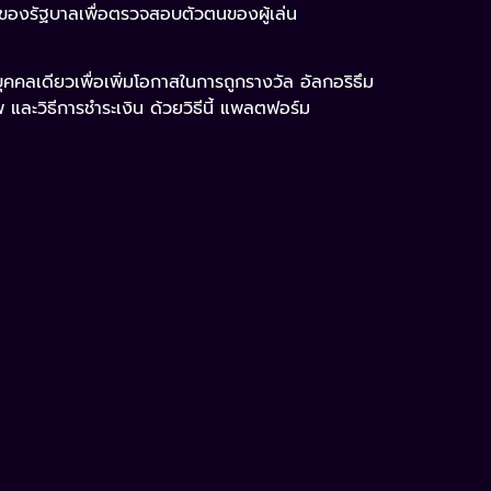
ูลของรัฐบาลเพื่อตรวจสอบตัวตนของผู้เล่น
คลเดียวเพื่อเพิ่มโอกาสในการถูกรางวัล อัลกอริธึม
 และวิธีการชำระเงิน ด้วยวิธีนี้ แพลตฟอร์ม