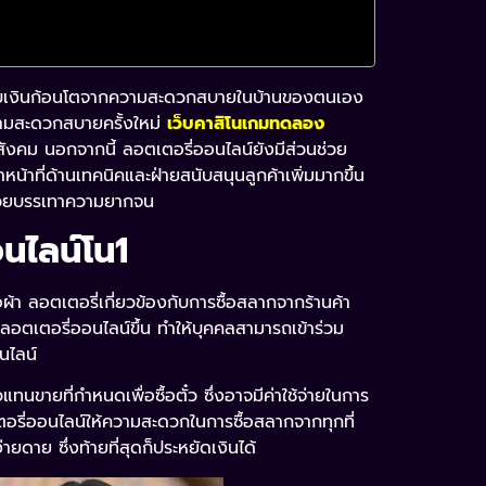
ปได้รับเงินก้อนโตจากความสะดวกสบายในบ้านของตนเอง
วามสะดวกสบายครั้งใหม่
เว็บคาสิโนเกมทดลอง
ังคม นอกจากนี้ ลอตเตอรี่ออนไลน์ยังมีส่วนช่วย
ที่ด้านเทคนิคและฝ่ายสนับสนุนลูกค้าเพิ่มมากขึ้น
ะช่วยบรรเทาความยากจน
นไลน์โน1
า ลอตเตอรี่เกี่ยวข้องกับการซื้อสลากจากร้านค้า
อตเตอรี่ออนไลน์ขึ้น ทำให้บุคคลสามารถเข้าร่วม
นไลน์
ทนขายที่กำหนดเพื่อซื้อตั๋ว ซึ่งอาจมีค่าใช้จ่ายในการ
อรี่ออนไลน์ให้ความสะดวกในการซื้อสลากจากทุกที่
ายดาย ซึ่งท้ายที่สุดก็ประหยัดเงินได้