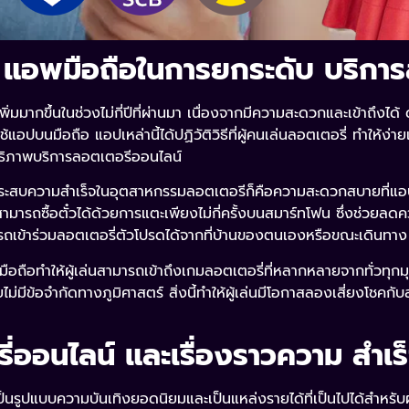
แอพมือถือในการยกระดับ บริการ
่มมากขึ้นในช่วงไม่กี่ปีที่ผ่านมา เนื่องจากมีความสะดวกและเข้าถึงได้
แอปบนมือถือ แอปเหล่านี้ได้ปฏิวัติวิธีที่ผู้คนเล่นลอตเตอรี่ ทำให้ง่
ธิภาพบริการลอตเตอรีออนไลน์
ะสบความสำเร็จในอุตสาหกรรมลอตเตอรีก็คือความสะดวกสบายที่แอปมอบให
นสามารถซื้อตั๋วได้ด้วยการแตะเพียงไม่กี่ครั้งบนสมาร์ทโฟน ซึ่งช่วยลด
มารถเข้าร่วมลอตเตอรี่ตัวโปรดได้จากที่บ้านของตนเองหรือขณะเดินทาง
อถือทำให้ผู้เล่นสามารถเข้าถึงเกมลอตเตอรี่ที่หลากหลายจากทั่วทุกม
ไม่มีข้อจำกัดทางภูมิศาสตร์ สิ่งนี้ทำให้ผู้เล่นมีโอกาสลองเสี่ยงโช
อรี่ออนไลน์ และเรื่องราวความ สำ
รูปแบบความบันเทิงยอดนิยมและเป็นแหล่งรายได้ที่เป็นไปได้สำหรับผู