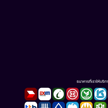
ธนาคารที่เราให้บริก