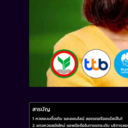
สารบัญ
หวยแบบดั้งเดิม และออนไลน์ ลอตเตอรีออนไลน์โน1
แทงหวยสมัยใหม่ แอพมือถือในการยกระดับ บริการลอต