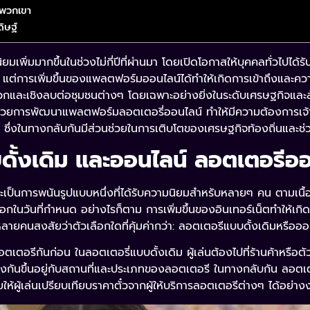
งพวกเขา
ิษฐ์
มเพิ่มมากขึ้นในช่วงไม่กี่ปีที่ผ่านมา โดยเปิดโอกาสให้บุคคลทั่วไ
แต่การเพิ่มขึ้นของแพลตฟอร์มออนไลน์ได้ทำให้เกิดการเข้าถึงและค
วกและเชิงลบต่อชุมชนต่างๆ โดยเฉพาะอย่างยิ่งในระดับเศรษฐกิจและส
ยการพัฒนาแพลตฟอร์มลอตเตอรี่ออนไลน์ ทำให้มีความต้องการเจ้าหน้า
้ ซึ่งในทางกลับกันมีส่วนช่วยในการเติบโตของเศรษฐกิจท้องถิ่นแล
ั้งเดิม และออนไลน์ ลอตเตอรีออ
นการพนันรูปแบบหนึ่งที่ได้รับความนิยมสำหรับหลายๆ คน ตามเนื้อผ้
นวันที่กำหนด อย่างไรก็ตาม การเพิ่มขึ้นของอินเทอร์เน็ตทำให้เกิดล
 หลายคนสงสัยว่าตัวเลือกใดที่คุ้มค่ากว่า: ลอตเตอรีแบบดั้งเดิมหรือออ
เตอรีกันก่อน ในลอตเตอรี่แบบดั้งเดิม ผู้เล่นต้องไปที่ร้านค้าหรือตัวแ
งกันขึ้นอยู่กับสถานที่และประเภทของลอตเตอรี ในทางกลับกัน ลอตเต
ห้ผู้เล่นเปรียบเทียบราคาตั๋วจากผู้ให้บริการลอตเตอรีต่างๆ ได้อย่างง่