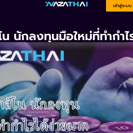
เข้าสู่ระบบ
โน นักลงทุนมือใหม่ที่ทำกำไ