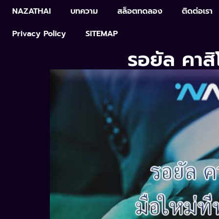
NAZATHAI
บทความ
สล็อตทดลอง
ติดต่อเรา
Privacy Policy
SITEMAP
รอยัล คาสิ