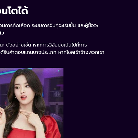
อนโตได้
รคัดเลือก ระบบการจับคู่จะเริ่มขึ้น และผู้ซื้อจะ
ล้ว
นะ ตัวอย่างเช่น หากการวิจัยมุ่งเน้นไปที่การ
นก็จะได้รับค่าตอบแทนบางประเภท หากโชคเข้าข้างพวกเขา