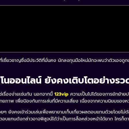
เชี่ยวชาญซึ่งมีประวัติที่มั่นคง นักลงทุนมือใหม่มักจะพบว่าตัวเองถู
ิโนออนไลน์ ยังคงเติบโตอย่างรวด
ช่เรื่องง่ายเช่นกัน นอกจากนี้
123vip
ความเป็นไปได้ของการยักย้ายป
กยภาพ เพื่อป้องกันการเล่นที่มีความเสี่ยง
เนื่องจากความนิยมของหว
ยๆ ยังคงเข้าร่วมเล่นเพื่อพยายามเก็บเกี่ยวผลตอบแทนด้วยโดยไม่ต้อง
ตอบแทนดังกล่าวอาจพิสูจน์ได้ว่าเป็นการล็อคล่วงหน้าได้ยาก ใครก็ตาม