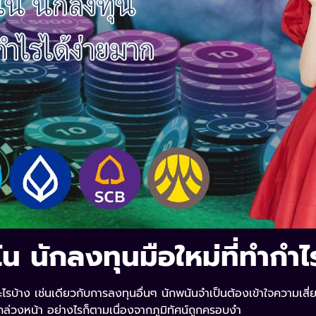
โน นักลงทุนมือใหม่ที่ทำกำไ
ะไรบ้าง
เช่นเดียวกับการลงทุนอื่นๆ นักพนันจำเป็นต้องเข้าใจความเ
ากล่วงหน้า อย่างไรก็ตามเนื่องจากภูมิทัศน์ถูกครอบงำ