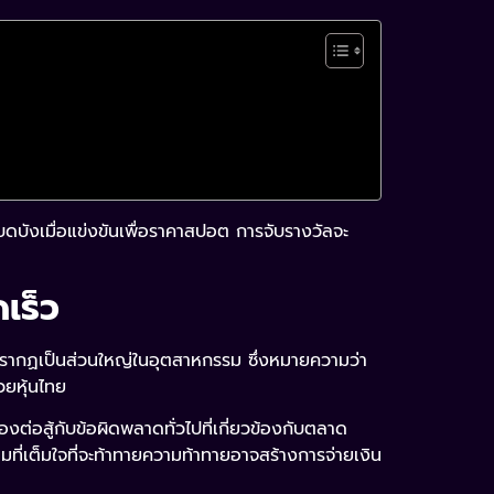
กบดบังเมื่อแข่งขันเพื่อราคาสปอต การจับรางวัลจะ
เร็ว
รากฏเป็นส่วนใหญ่ในอุตสาหกรรม ซึ่งหมายความว่า
ยหุ้นไทย
ต่อสู้กับข้อผิดพลาดทั่วไปที่เกี่ยวข้องกับตลาด
ที่เต็มใจที่จะท้าทายความท้าทายอาจสร้างการจ่ายเงิน