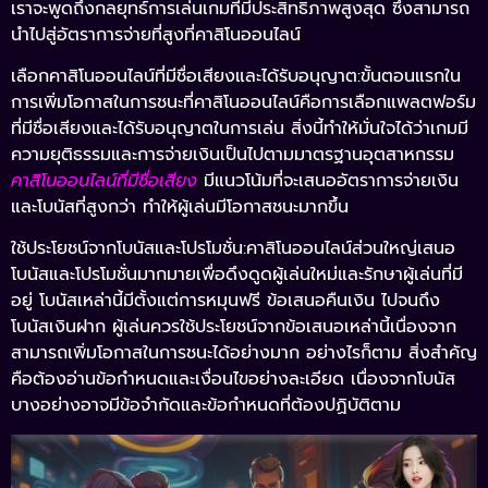
เราจะพูดถึงกลยุทธ์การเล่นเกมที่มีประสิทธิภาพสูงสุด ซึ่งสามารถ
นำไปสู่อัตราการจ่ายที่สูงที่คาสิโนออนไลน์
เลือกคาสิโนออนไลน์ที่มีชื่อเสียงและได้รับอนุญาต:ขั้นตอนแรกใน
การเพิ่มโอกาสในการชนะที่คาสิโนออนไลน์คือการเลือกแพลตฟอร์ม
ที่มีชื่อเสียงและได้รับอนุญาตในการเล่น สิ่งนี้ทำให้มั่นใจได้ว่าเกมมี
ความยุติธรรมและการจ่ายเงินเป็นไปตามมาตรฐานอุตสาหกรรม
คาสิโนออนไลน์ที่มีชื่อเสียง
มีแนวโน้มที่จะเสนออัตราการจ่ายเงิน
และโบนัสที่สูงกว่า ทำให้ผู้เล่นมีโอกาสชนะมากขึ้น
ใช้ประโยชน์จากโบนัสและโปรโมชั่น:คาสิโนออนไลน์ส่วนใหญ่เสนอ
โบนัสและโปรโมชั่นมากมายเพื่อดึงดูดผู้เล่นใหม่และรักษาผู้เล่นที่มี
อยู่ โบนัสเหล่านี้มีตั้งแต่การหมุนฟรี ข้อเสนอคืนเงิน ไปจนถึง
โบนัสเงินฝาก ผู้เล่นควรใช้ประโยชน์จากข้อเสนอเหล่านี้เนื่องจาก
สามารถเพิ่มโอกาสในการชนะได้อย่างมาก อย่างไรก็ตาม สิ่งสำคัญ
คือต้องอ่านข้อกำหนดและเงื่อนไขอย่างละเอียด เนื่องจากโบนัส
บางอย่างอาจมีข้อจำกัดและข้อกำหนดที่ต้องปฏิบัติตาม