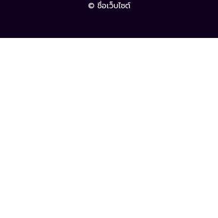
© ชื่อเว็บไซต์