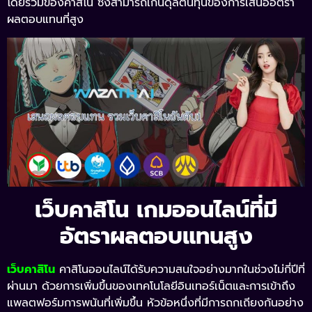
โดยรวมของคาสิโน ซึ่งสามารถเกินดุลต้นทุนของการเสนออัตรา
ผลตอบแทนที่สูง
เว็บคาสิโน เกมออนไลน์ที่มี
อัตราผลตอบแทนสูง
เว็บคาสิโน
คาสิโนออนไลน์ได้รับความสนใจอย่างมากในช่วงไม่กี่ปีที่
ผ่านมา ด้วยการเพิ่มขึ้นของเทคโนโลยีอินเทอร์เน็ตและการเข้าถึง
แพลตฟอร์มการพนันที่เพิ่มขึ้น หัวข้อหนึ่งที่มีการถกเถียงกันอย่าง