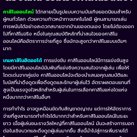
คาสิโนออนไลน์
ได้กลายเป็นรูปแบบความบันเทิงยอดนิยมสำหรับ
ผู้คนทั่วโลก ด้วยความก้าวหน้าทางเทคโนโลยี ผู้คนสามารถเล่น
การพนันได้อย่างสะดวกสบายจากบ้านของตนเอง โดยไม่ต้องออก
ไปที่คาสิโนจริง หนึ่งในคุณสมบัติหลักที่น่าสนใจของคาสิโน
ออนไลน์คืออัตราการจ่ายที่สูง ซึ่งมักจะสูงกว่าคาสิโนแบบเดิมๆ
มาก
เกมคาสิโนฮิตออโต้
การแข่งขัน คาสิโนออนไลน์มีการแข่งขันสูง
โดยมีคาสิโนออนไลน์นับพันที่แย่งชิงความสนใจจากผู้เล่น เพื่อให้
โดดเด่นจากคู่แข่ง คาสิโนออนไลน์จะต้องนำเสนอคุณสมบัติและ
โบนัสที่น่าดึงดูดเพื่อดึงดูดและรักษาผู้เล่นไว้ อัตราผลตอบแทนที่
สูงเป็นแรงจูงใจหลักสำหรับผู้เล่นในการเลือกคาสิโนแห่งใดแห่ง
หนึ่งมากกว่าคาสิโนอื่นๆ
การทำกำไร อาจดูเหมือนขัดกับสัญชาตญาณ แต่การให้อัตราการ
จ่ายที่สูงสามารถทำกำไรได้มากกว่าสำหรับคาสิโนออนไลน์ในระยะ
ยาว เมื่อผู้เล่นชนะรางวัลใหญ่ที่คาสิโนออนไลน์ มันจะสร้างการบอก
ต่อในเชิงบวกและดึงดูดผู้เล่นมากขึ้น สิ่งนี้นำไปสู่การเพิ่มรายได้