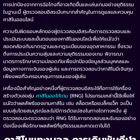
การปกป้องจากการฉ้อโกงที่อาจเกิดขึ้นและเล่นเกมอย่างยุติธรรม
ในฐานะนี้ ผู้ตรวจสอบอิสระมีบทบาทสำคัญในการดูแลและควบคุม
คาสิโนออนไลน์
ความรับผิดชอบหลักของผู้ตรวจสอบอิสระคือการตรวจสอบและ
ประเมินระบบและขั้นตอนของคาสิโนออนไลน์เพื่อให้แน่ใจว่า
สอดคล้องกับมาตรฐานและกฎระเบียบของอุตสาหกรรม ซึ่งรวม
ถึงการประเมินความสุ่มและความยุติธรรมของเกม พิจารณา
มาตรการรักษาความปลอดภัยเพื่อปกป้องข้อมูลส่วนบุคคลและ
ข้อมูลทางการเงินของผู้เล่น และการตรวจสอบว่าคาสิโนมีเงินทุน
เพียงพอที่จะครอบคลุมการชนะของผู้เล่น
เครื่องมือสำคัญอย่างหนึ่งที่ผู้ตรวจสอบอิสระใช้คือการใช้เครื่อง
สร้างตัวเลขสุ่ม
คาสิโนออโต้เกม
(RNG) โปรแกรมเหล่านี้ใช้เพื่อให้
แน่ใจว่าผลลัพธ์ของเกมคาสิโน เช่น สล็อตหรือแบล็คแจ็ค จะเป็น
แบบสุ่มโดยสมบูรณ์และไม่มีการดัดแปลงในทางใดทางหนึ่ง ผู้
ตรวจสอบจะตรวจสอบว่า RNG ได้รับการทดสอบและรับรองอย่าง
ต่อเนื่องเพื่อรักษาผลลัพธ์ที่ยุติธรรมและคาดเดาไม่ได้