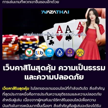
การเล่นเกมที่พวกเขาชื่นชอบอีกด้วย
เว็บคาสิโนสุดคุ้ม ความเป็นธรรม
และความปลอดภัย
เว็บคาสิโนสุดคุ้ม
ในโลกของเกมออนไลน์ที่กำลังเติบโต สิ่งสำคัญ
ที่สุดประการหนึ่งคือการประกันความยุติธรรมและความปลอดภัย
สำหรับผู้เล่น เนื่องจากผู้คนหันมาใช้คาสิโนออนไลน์เพื่อความ
บันเทิงในการพนันมากขึ้นเรื่อยๆ สิ่งสำคัญคือผู้เล่นจะต้องได้รับ