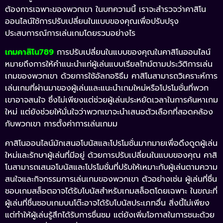
ต้องการเฉพาะของพวกเขา ในบทความนี้ เราจะสำรวจว่าคาสิโน
ออนไลน์ใช้การปรับเปลี่ยนในแบบของคุณเพื่อปรับปรุง
ประสบการณ์การเล่นเกมโดยรวมอย่างไร
เกมคาสิโน789
การปรับเปลี่ยนในแบบของคุณในคาสิโนออนไลน์
หมายถึงการให้คำแนะนำแก่ผู้เล่นแบบเรียลไทม์ตามประวัติการเล่น
เกมของพวกเขา ด้วยการใช้อัลกอริธึม คาสิโนสามารถวิเคราะห์การ
เล่นเกมที่ผ่านมาของผู้เล่นและแนะนำเกมใหม่หรือโปรโมชั่นที่พวก
เขาอาจสนใจ ซึ่งไม่เพียงแต่ช่วยผู้เล่นประหยัดเวลาในการค้นหาเกม
ใหม่ แต่ยังช่วยให้มั่นใจว่าพวกเขาจะนำเสนอตัวเลือกที่สอดคล้อง
กับพวกเขา การตั้งค่าการเล่นเกมม
คาสิโนออนไลน์มักเสนอโบนัสและโปรโมชั่นมากมายเพื่อดึงดูดผู้เล่น
ใหม่และรักษาผู้เล่นที่มีอยู่ ด้วยการปรับเปลี่ยนในแบบของคุณ คาสิ
โนสามารถเสนอโบนัสและโปรโมชั่นที่ปรับให้เหมาะกับผู้เล่นตามความ
สนใจและกิจกรรมการเล่นเกมของพวกเขา ตัวอย่างเช่น ผู้เล่นที่ชื่น
ชอบเกมสล็อตอาจได้รับโบนัสสำหรับเกมสล็อตโดยเฉพาะ ในขณะที่
ผู้เล่นที่ชื่นชอบเกมบนโต๊ะอาจได้รับโบนัสประเภทอื่น สิ่งนี้ไม่เพียง
แต่ทำให้ผู้เล่นรู้สึกได้รับการชื่นชม แต่ยังเพิ่มโอกาสในการชนะด้วย