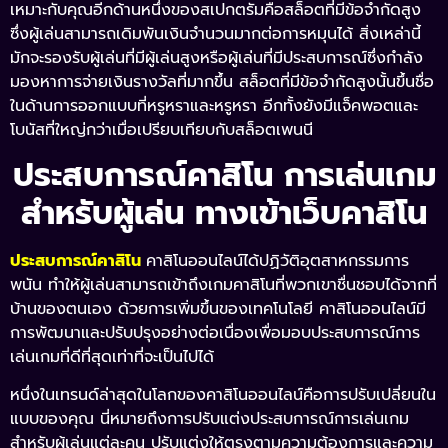
เหมาะกับคุณอีกด้านหนึ่งของสเปกตรัมคือสล็อตที่มีข้อจำกัดสูง
ซึ่งผู้เล่นสามารถเดิมพันเงินจำนวนมากต่อการหมุนได้ สิ่งเหล่านี้
มักจะรองรับผู้เล่นที่มีผู้เล่นสูงหรือผู้เล่นที่มีประสบการณ์ซึ่งกำลัง
มองหาการจ่ายเงินรางวัลที่มากขึ้น สล็อตที่มีข้อจำกัดสูงนั้นขึ้นชื่อ
ในด้านการออกแบบที่หรูหราและหรูหรา อีกทั้งยังมีแจ็คพอตและ
โบนัสที่ใหญ่กว่าเมื่อเปรียบเทียบกับสล็อตเพนนี
ประสบการณ์คาสิโน การเล่นเกม
สำหรับผู้เล่น ทางเข้าเว็บคาสิโน
ประสบการณ์คาสิโน
คาสิโนออนไลน์ได้ปฏิวัติอุตสาหกรรมการ
พนัน ทำให้ผู้เล่นสามารถเข้าถึงเกมคาสิโนที่พวกเขาชื่นชอบได้จากที่
บ้านของตนเอง ด้วยการเพิ่มขึ้นของเทคโนโลยี คาสิโนออนไลน์มี
การพัฒนาและปรับปรุงอย่างต่อเนื่องเพื่อมอบประสบการณ์การ
เล่นเกมที่ดีที่สุดเท่าที่จะเป็นไปได้
หนึ่งในเทรนด์ล่าสุดในโลกของคาสิโนออนไลน์คือการปรับเปลี่ยนใน
แบบของคุณ นี่หมายถึงการปรับแต่งประสบการณ์การเล่นเกม
สำหรับผู้เล่นแต่ละคน ปรับแต่งให้ตรงตามความต้องการและความ