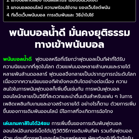
แทงบอลทดลอง โบนัสและโปร โมชั่นบนเว็บไซต์
แทงบอลออนไลน์ ความพร้อมใช้งาน ของเว็บไซต์พนัน
ทีเด็ดเว็บพนันบอล การเดิมพันและ วิธีนำไปใช้
พนันบอลน้ำดี มั่นคงยุติธรรม
ทางเข้าพนันบอล
พนันบอลน้ำดี
ฟุตบอลหรือที่เรียกว่าฟุตบอลเป็นกีฬาที่ได้รับ
ความนิยมมากที่สุดในโลก ด้วยแฟนบอลหลายล้านคนและรายได้
หลายพันล้านดอลลาร์ ฟุตบอลจึงกลายเป็นปรากฏการณ์ระดับโลก
เนื่องจากความนิยมของกีฬายังคงเติบโตอย่างต่อเนื่อง ความ
สนใจในการพนันฟุตบอลก็เพิ่มขึ้นเช่นกัน การพนันฟุตบอล
ออนไลน์กลายเป็นวิธีที่สะดวกและน่าตื่นเต้นสำหรับแฟน ๆ ในการ
เพลิดเพลินกับเกมและอาจสร้างรายได้ อย่างไรก็ตาม ด้วยการเพิ่ม
ขึ้นของการเดิมพันออนไลน์ มีโอกาสที่จะเกิดการฉ้อโกง
เล่นเกมคาสิโนได้24ชม
การเพิ่มขึ้นของการเดิมพันฟุตบอล
ออนไลน์อินเทอร์เน็ตได้ปฏิวัติวิธีการเดิมพันกีฬา รวมถึงฟุตบอล
ด้วย ก่อนที่การพนันออนไลน์จะแพร่หลาย ผู้คนต้องไปที่เจ้ามือรับ