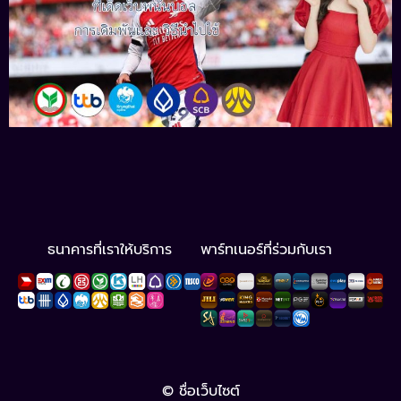
ธนาคารที่เราให้บริการ
พาร์ทเนอร์ที่ร่วมกับเรา
© ชื่อเว็บไซต์