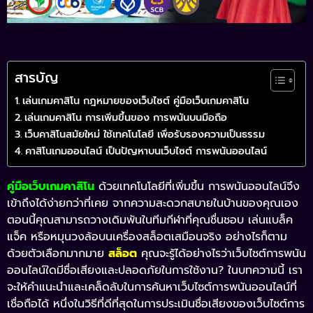
สารบัญ
เล่นเกมคาสิโน กฎหมายของเว็บไซต์ คู่มือเว็บเกมคาสิโน
เล่นเกมคาสิโน การเพิ่มขึ้นของ การพนันบนมือถือ
เว็บคาสิโนสมัยใหม่ ใช้เทคโนโลยี เพื่อรับรองความเป็นธรรม
คาสิโนเกมออนไลน์ เป็นปัญหาบนเว็บไซต์ การพนันออนไลน์
คู่มือเว็บเกมคาสิโน
ด้วยเทคโนโลยีที่เพิ่มขึ้น การพนันออนไลน์จึง
เข้าถึงได้ง่ายกว่าที่เคย จากความสะดวกสบายในบ้านของคุณเอง
ตอนนี้คุณสามารถวางเดิมพันในทีมกีฬาที่คุณชื่นชอบ เล่นแบล็ค
แจ็ค หรือหมุนวงล้อบนเครื่องสล็อตเสมือนจริง อย่างไรก็ตาม
ด้วยตัวเลือกมากมาย
สล็อต
คุณจะรู้ได้อย่างไรว่าเว็บไซต์การพนัน
ออนไลน์ใดมีชื่อเสียงและปลอดภัยในการใช้งาน? ในบทความนี้ เรา
จะให้คำแนะนำและเคล็ดลับในการค้นหาเว็บไซต์การพนันออนไลน์ที่
เชื่อถือได้ หนึ่งในวิธีที่ดีที่สุดในการประเมินชื่อเสียงของเว็บไซต์การ