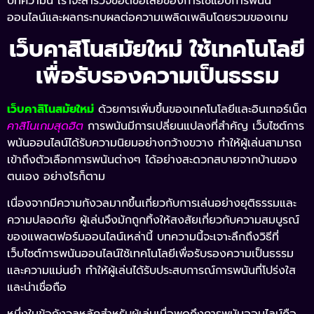
บทความนี้ เราจะสำรวจข้อดีข้อเสียของการใช้แอปการพนัน
ออนไลน์และผลกระทบผลต่อความเพลิดเพลินโดยรวมของเกม
เว็บคาสิโนสมัยใหม่ ใช้เทคโนโลยี
เพื่อรับรองความเป็นธรรม
เว็บคาสิโนสมัยใหม่
ด้วยการเพิ่มขึ้นของเทคโนโลยีและอินเทอร์เน็ต
คาสิโนเกมสุดฮิต
การพนันมีการเปลี่ยนแปลงที่สำคัญ เว็บไซต์การ
พนันออนไลน์ได้รับความนิยมอย่างกว้างขวาง ทำให้ผู้เล่นสามารถ
เข้าถึงตัวเลือกการพนันต่างๆ ได้อย่างสะดวกสบายจากบ้านของ
ตนเอง อย่างไรก็ตาม
เนื่องจากมีความกังวลมากขึ้นเกี่ยวกับการเล่นอย่างยุติธรรมและ
ความปลอดภัย ผู้เล่นจึงมักถูกทิ้งให้สงสัยเกี่ยวกับความสมบูรณ์
ของแพลตฟอร์มออนไลน์เหล่านี้ บทความนี้จะเจาะลึกถึงวิธีที่
เว็บไซต์การพนันออนไลน์ใช้เทคโนโลยีเพื่อรับรองความเป็นธรรม
และความแม่นยำ ทำให้ผู้เล่นได้รับประสบการณ์การพนันที่โปร่งใส
และน่าเชื่อถือ