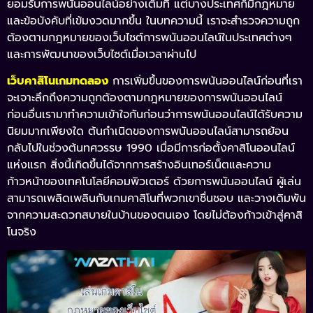
ยอมรับการพนันออนไลน์อย่างเต็มที่ แต่บางประเทศก็มีกฎหมาย
และข้อบังคับที่เข้มงวดมากขึ้น ในบทความนี้ เราจะสำรวจความถูก
ต้องตามกฎหมายของเว็บไซต์การพนันออนไลน์ในประเทศต่างๆ
และการพัฒนาของเว็บไซต์เมื่อเวลาผ่านไป
เว็บคาสิโนเกมทดลอง
การเพิ่มขึ้นของการพนันออนไลน์ก่อนที่เรา
จะเจาะลึกถึงความถูกต้องตามกฎหมายของการพนันออนไลน์
ก่อนอื่นเรามาทำความเข้าใจกันก่อนว่าการพนันออนไลน์ได้รับความ
นิยมมากเพียงใด ต้นกำเนิดของการพนันออนไลน์สามารถย้อน
กลับไปในช่วงต้นทศวรรษ 1990 เมื่อมีการก่อตั้งคาสิโนออนไลน์
แห่งแรก สิ่งนี้เกิดขึ้นได้จากการสร้างอินเทอร์เน็ตและความ
ก้าวหน้าของเทคโนโลยีคอมพิวเตอร์ ด้วยการพนันออนไลน์ ผู้เล่น
สามารถเพลิดเพลินกับเกมคาสิโนที่พวกเขาชื่นชอบ และวางเดิมพัน
จากความสะดวกสบายในบ้านของตนเอง โดยไม่ต้องก้าวเข้าสู่คาสิ
โนจริง