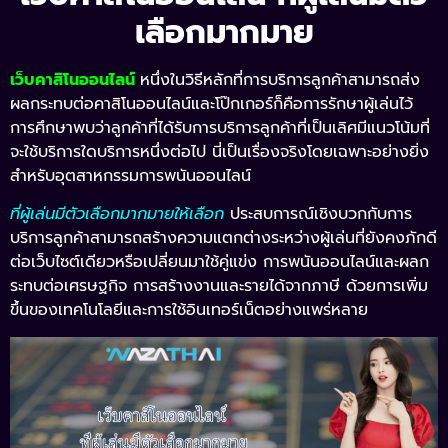
เลือกมากมาย
เว็บคาสิโนออนไลน์
หนึ่งในวิธีหลักที่การบริการลูกค้าสามารถส่ง
ผลกระทบต่อคาสิโนออนไลน์และโป๊กเกอร์ก็คือการรักษาผู้เล่นไว้
การศึกษาพบว่าลูกค้าที่ได้รับการบริการลูกค้าที่เป็นเลิศมีแนวโน้มที่
จะใช้บริการใดบริการหนึ่งต่อไป นี่เป็นเรื่องจริงโดยเฉพาะอย่างยิ่ง
สำหรับอุตสาหกรรมการพนันออนไลน์
ที่ผู้เล่นมีตัวเลือกมากมายให้เลือก
ประสบการณ์เชิงบวกกับการ
บริการลูกค้าสามารถสร้างความแตกต่างระหว่างผู้เล่นที่ยังคงภักดี
ต่อเว็บไซต์เดียวหรือเปลี่ยนมาใช้คู่แข่ง
การพนันออนไลน์และผลก
ระทบต่อเศรษฐกิจ การสร้างงานและรายได้จากภาษี
ด้วยการเพิ่ม
ขึ้นของเทคโนโลยีและการใช้อินเทอร์เน็ตอย่างแพร่หลาย