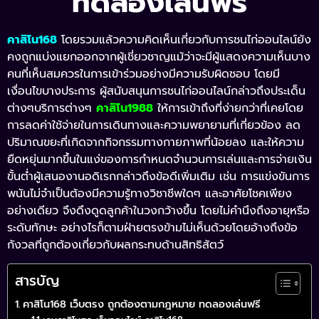
ทดลองเล่นฟรี
คาสิโน168
โดยรวมแล้วความคิดเห็นเกี่ยวกับการชนไก่ออนไลน์ยัง
คงถูกแบ่งแยกออกจากผู้เชี่ยวชาญแม้ว่าจะมีผู้แสดงความเห็นบาง
คนที่เห็นสมควรในการเข้าร่วมอย่างมีความรับผิดชอบ โดยมี
เงื่อนไขบางประการ ผู้สนับสนุนการชนไก่ออนไลน์กล่าวถึงประเด็น
ต่างๆบริการต่างๆ
คาสิโน1988
ให้การเข้าถึงที่ง่ายกว่าที่เคยโดย
การลดค่าใช้จ่ายในการเดินทางและความพยายามที่เกี่ยวข้อง ลด
ปริมาณขยะที่เกิดจากกิจกรรมทางกายภาพที่น้อยลง และให้ความ
ยืดหยุ่นมากขึ้นในแง่ของการกำหนดจำนวนการเล่นและการจ่ายเงิน
ขั้นต่ำ
ผู้เสนองานอดิเรกกล่าวถึงข้อดีเพิ่มเติม เช่น การแข่งขันการ
พนันไม่จำเป็นต้องมีความรู้ทางวิชาชีพใดๆ และอาศัยโชคเพียง
อย่างเดียว จึงดึงดูดลูกค้าในวงกว้างขึ้น โดยไม่คำนึงถึงอายุหรือ
ระดับทักษะ อย่างไรก็ตามฝ่ายตรงข้ามไม่เห็นด้วยโดยอ้างถึงข้อ
กังวลที่ถูกต้องเกี่ยวกับผลกระทบด้านสิทธิสัตว์
สารบัญ
คาสิโน168 เว็บตรง ถูกต้องตามกฎหมาย ทดลองเล่นฟรี