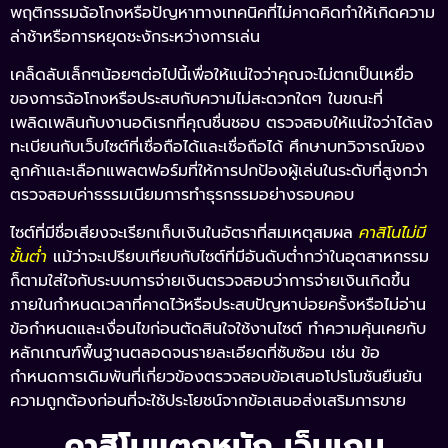
พฤติกรรมฉ้อโกงหรือปัญหาทางเทคนิคที่ไม่คาดคิดทำให้เกิดความ
ล่าช้าหรือการหยุดชะงักระหว่างการเล่น
เคล็ดลับเล็กๆน้อยๆต่อไปนี้เพื่อให้แน่ใจว่าคุณจะไม่ตกเป็นเหยื่อ
ของการฉ้อโกงหรือประสบกับความไม่สะดวกใดๆ ในขณะที่
เพลิดเพลินกับงานอดิเรกที่คุณชื่นชอบ ตรวจสอบให้แน่ใจว่าได้ลง
ทะเบียนกับเว็บไซต์ที่เชื่อถือได้และเชื่อถือได้ ศึกษาบทวิจารณ์ของ
ลูกค้าและเลือกแพลตฟอร์มที่ให้การปกป้องผู้เล่นในระดับที่สูงกว่า
ตรวจสอบค่าธรรมเนียมการทำธุรกรรมอย่างรอบคอบ
ไซต์ที่มีชื่อเสียงจะเรียกเก็บเงินในอัตราที่สมเหตุสมผล
คาสิโนไม่มี
ขั้นต่ำ
แม้ว่าจะเปรียบเทียบกับไซต์ที่มีอันดับต่ำกว่าในอุตสาหกรรม
ก็ตามใส่ใจกับระบบการจ่ายเงินตรวจสอบว่าการจ่ายเงินเกิดขึ้น
ภายในกำหนดเวลาที่คาดไว้หรือประสบปัญหาบ่อยครั้งหรือไม่อ่าน
ข้อกำหนดและเงื่อนไขก่อนตัดสินใจใช้งานไซต์ ทำความคุ้นเคยกับ
หลักเกณฑ์พื้นฐานตลอดจนรายละเอียดที่ซับซ้อน เช่น ข้อ
กำหนดการเดิมพันที่เกี่ยวข้องตรวจสอบข้อเสนอโปรโมชันยืนยัน
ความถูกต้องก่อนที่จะใช้ประโยชน์จากข้อเสนอส่งเสริมการขาย
คาสิโนแตกหนัก เว็บเกม