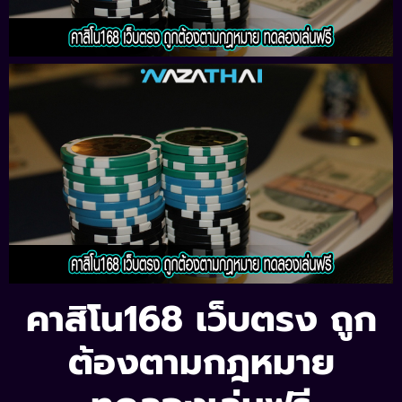
คาสิโน168 เว็บตรง ถูก
ต้องตามกฎหมาย