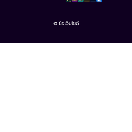
© ชื่อเว็บไซต์