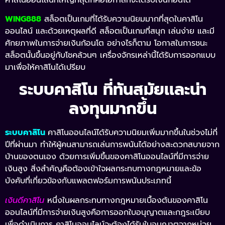
WING888
สล็อตเป็นเกมที่ได้รับความนิยมมากที่สุดในคาสิโน
ออนไลน์ และด้วยเหตุผลที่ดี สล็อตเป็นเกมที่สนุก เล่นง่าย และมี
ศักยภาพในการจ่ายเงินก้อนโต อย่างไรก็ตาม โอกาสในการชนะ
สล็อตนั้นขึ้นอยู่กับโชคล้วนๆ เครื่องจักรเหล่านี้ได้รับการออกแบบ
มาเพื่อให้คาสิโนได้เปรียบ
ระบบคาสิโน ที่ทันสมัยเเละน่า
ลงทุนมากขึ้น
ระบบคาสิโน
คาสิโนออนไลน์ได้รับความนิยมเพิ่มมากขึ้นในช่วงไม่กี่
ปีที่ผ่านมา ทำให้ผู้คนสามารถเล่นการพนันได้อย่างสะดวกสบายจาก
บ้านของตนเอง ด้วยการเพิ่มขึ้นของคาสิโนออนไลน์ที่มีการจ่าย
เงินสูง สิ่งสำคัญคือต้องเข้าใจผลกระทบทางกฎหมายและข้อ
บังคับที่เกี่ยวข้องกับแพลตฟอร์มการพนันประเภทนี้
เงินดีคาสิโน
หนึ่งในผลกระทบทางกฎหมายเบื้องต้นของคาสิโน
ออนไลน์ที่มีการจ่ายเงินสูงคือการออกใบอนุญาตและกฎระเบียบ
เพื่อดำเนินการ คาสิโนออนไลน์จะต้องได้รับใบอนุญาตจากหน่วย