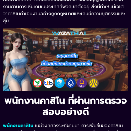
งานด้านการเล่นเกมในประเทศที่พวกเขาตั้งอยู่ สิ่งนี้ทำให้แน่ใจได้
ว่าคาสิโนดำเนินงานอย่างถูกกฎหมายและเกมมีความยุติธรรมและ
สุ่ม
พนักงานคาสิโน ที่ผ่านการตรวจ
สอบอย่างดี
พนักงานคาสิโน
ในช่วงทศวรรษที่ผ่านมา การเพิ่มขึ้นของคาสิโน