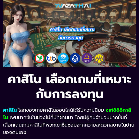
คาสิโน เลือกเกมที่เหมาะ
กับการลงทุน
คาสิโน
โลกของเกมคาสิโนออนไลน์ได้รับความนิยม
cat888คาสิ
โน
เพิ่มมากขึ้นในช่วงไม่กี่ปีที่ผ่านมา โดยมีผู้คนจำนวนมากขึ้นที่
เลือกเล่นเกมคาสิโนที่พวกเขาชื่นชอบจากความสะดวกสบายในบ้าน
ของตนเอง