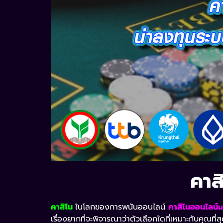
คาส
คาสิโน
ในโลกของการพนันออนไลน์
คาสิโนออนไลน์u
เรื่องยากที่จะพิจารณาว่าตัวเลือกใดที่เหมาะกับคุณที่