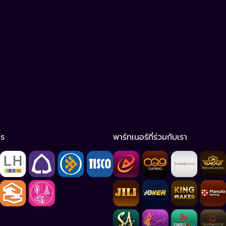
าร
พาร์ทเนอร์ที่ร่วมกับเรา