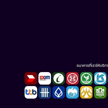
ธนาคารที่เราให้บริก