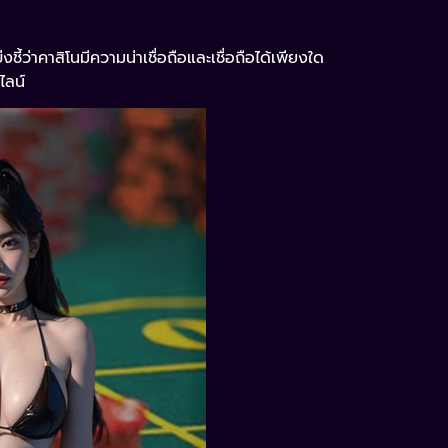
ี้ว่าคาสิโนมีความน่าเชื่อถือและเชื่อถือได้เพียงใด
ไลน์