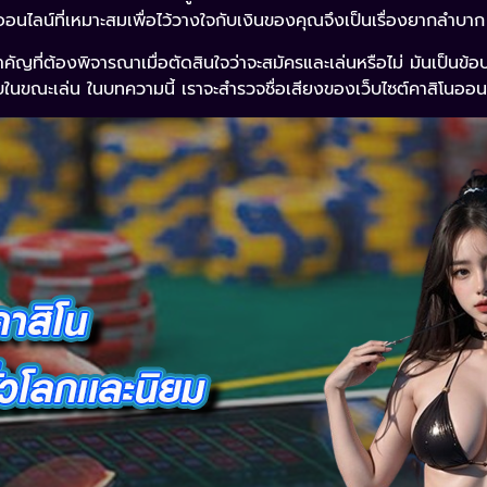
นไลน์ที่เหมาะสมเพื่อไว้วางใจกับเงินของคุณจึงเป็นเรื่องยากลำบาก
ญที่ต้องพิจารณาเมื่อตัดสินใจว่าจะสมัครและเล่นหรือไม่ มันเป็นข้อบ่งช
บในขณะเล่น ในบทความนี้ เราจะสำรวจชื่อเสียงของเว็บไซต์คาสิโนออน