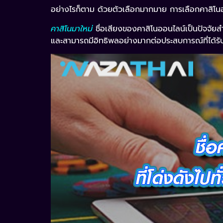
อย่างไรก็ตาม ด้วยตัวเลือกมากมาย การเลือกคาสิโนออ
คาสิโนมาใหม่
ชื่อเสียงของคาสิโนออนไลน์เป็นปัจจัยสำคั
และสามารถมีอิทธิพลอย่างมากต่อประสบการณ์ที่ได้รั