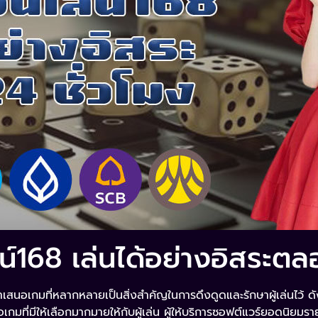
์168 เล่นได้อย่างอิสระตล
ำเสนอเกมที่หลากหลายเป็นสิ่งสำคัญในการดึงดูดและรักษาผู้เล่นไว้ ดั
กมที่มีให้เลือกมากมายให้กับผู้เล่น ผู้ให้บริการซอฟต์แวร์ยอดนิยมราย