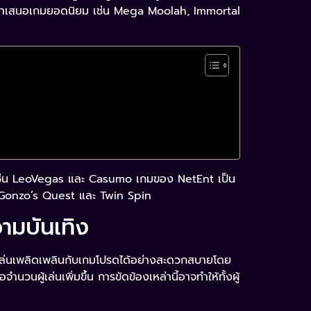
่อนำเสนอเกมยอดนิยม เช่น Mega Moolah, Immortal
่น LeoVegas และ Casumo เกมของ NetEnt เป็น
rst, Gonzo’s Quest และ Twin Spin
ามบันเทิง
ผู้เล่นเพลิดเพลินกับเกมโปรดได้อย่างสะดวกสบายโดย
นวนผู้เล่นเพิ่มขึ้น การขัดข้องเหล่านี้อาจทำให้ทั้งผู้