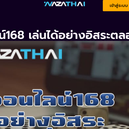
เข้าสู่ระบบ
์168 เล่นได้อย่างอิสระตล