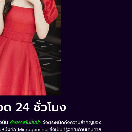
อด 24 ชั่วโมง
งนั้น
ค่ายคาสิโนชั้นนำ
จึงตระหนักถึงความสำคัญของ
หนึ่งคือ Microgaming ซึ่งเป็นที่รู้จักในด้านเกมคาสิ