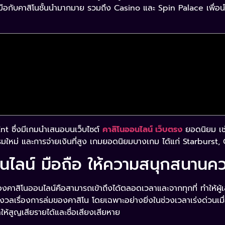
มือกับคาสิโนชั้นนำมากมาย รวมถึง Casino และ Spin Palace เพื
etEnt ซึ่งมีเกมนำเสนอบนเว็บไซต์
คาสิโนออนไลน์ เว็บตรง
ยอดนิยม เช
วัตกรรมใหม่ และการจ่ายเงินที่สูง เกมยอดนิยมบางเกม ได้แก่ Starbu
นไลน์ มือถือ ให้ความสนุกสนานคว
งของคาสิโนออนไลน์คือสามารถเข้าถึงได้ตลอดเวลาและจากทุกที่ ทำให้
ังวลเรื่องการล่มของคาสิโน โดยเฉพาะอย่างยิ่งในช่วงเวลาเร่งด่วนเมื่อจำ
ห้สูญเสียรายได้และชื่อเสียงเสียหาย