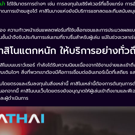
นนำ
ได้ใช้มาตรการต่างๆ เช่น การลงทุนในเซิร์ฟเวอร์ที่แข็งแกร่ง 
ิมาณการเข้าชมสูงได้ คาสิโนบางแห่งยังมีบริการแชทสดและทีมสนับสนุ
นื่อง ความก้าวหน้าเช่นแพลตฟอร์มที่ใช้บล็อกเชนและการประมวลผลแบบ
ชั้นนำจึงรับประกันการเล่นเกมที่ราบรื่นสำหรับผู้เล่น แม้ในช่วงเวลาเร
าสิโนแตกหนัก ให้บริการอย่างทั่วถ
คาสิโนบนเบราว์เซอร์ กำลังได้รับความนิยมเนื่องจากใช้งานง่ายและเข้าถึ
ิมใดๆ สิ่งที่พวกเขาต้องมีคือการเชื่อมต่ออินเทอร์เน็ตที่เสถียร แล
ยตรงและเริ่มลงทุนในสิ่งเหล่านี้ คาสิโนเหล่านี้ต้องการต้นทุนการดำเ
นอกจากนี้ คาสิโนบนเว็บโดยตรงยังอนุญาตให้ผู้เล่นเข้าถึงเกมและฟีเจอ
และผู้ดำเนินการ