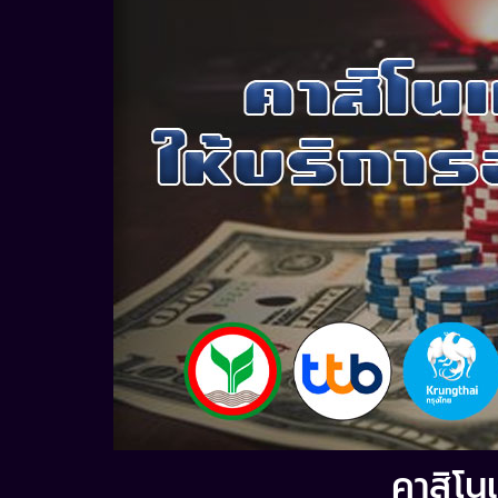
คาสิโนเ