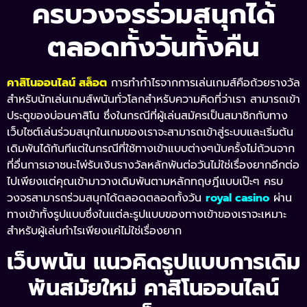
ครบวงจรร่วมสนุกได้
ตลอดทั้งวันทั้งคืน
คาสิโนออนไลน์ สล็อต
การทำกำไรจากการเล่นเกมส์คือถ้วยรางวัล
สำหรับนักเล่นเกมส์พนันทั่วโลกสำหรับความคิดที่ว่าเรา สามารถเข้า
ประตูของบ่อนคาสิโน ซึ่งในกรณีที่ผู้เล่นสมัครเป็นสมาชิกกับทาง
เว็บไซต์เล่นร่วมสนุกในเกมของเราจะสามารถเข้าสู่ระบบและเริ่มต้น
เดิมพันได้ทันทีแต่ในกรณีที่ใช้ทางเข้าแบบต่างๆนับครั้งไม่ถ้วนจาก
ที่อื่นการเอาชนะไพ่รับเงินรางวัลหลักพันต่อวันไม่ใช่เรื่องยากอีกต่อ
ไปเพียงแต่คุณเข้ามาวางเดิมพันตามหลักทฤษฎีแบบเป๊ะๆ ครบ
วงจรสามารถร่วมสนุกได้ตลอดตลอดทั้งวัน
royal casino
ผ่าน
ทางเข้าทั้งรูปแบบซึ่งในแต่ละรูปแบบของทางเข้าของเราจะเหมาะ
สำหรับผู้เล่นกำไรเพียงแค่ไม่ใช่เรื่องยาก
เว็บพนัน แนวคิดรูปแบบการเดิม
พันสมัยใหม่ คาสิโนออนไลน์