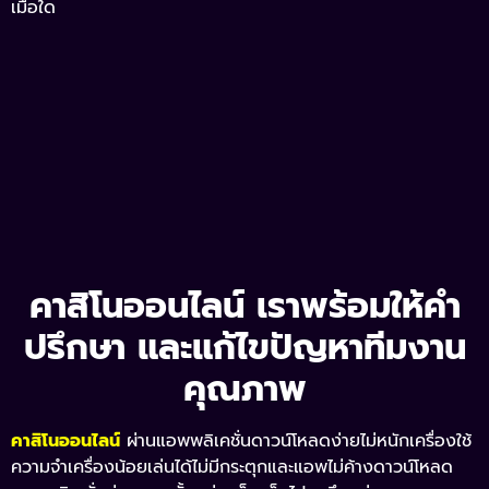
เมื่อใด
คาสิโนออนไลน์ เราพร้อมให้คำ
ปรึกษา และแก้ไขปัญหาทีมงาน
คุณภาพ
คาสิโนออนไลน์
ผ่านแอพพลิเคชั่นดาวน์โหลดง่ายไม่หนักเครื่องใช้
ความจำเครื่องน้อยเล่นได้ไม่มีกระตุกและแอพไม่ค้างดาวน์โหลด