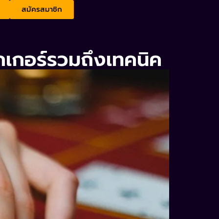
สมัครสมาชิก
๊กเกอร์รวมถึงเทคนิค