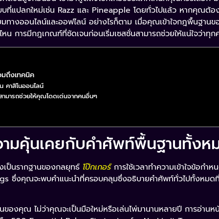
แบบที่แปลกใหม่เช่น Razz และ Pineapple โดยทั่วไปแล้ว หากคุณต้องก
นิยมทางออนไลน์และออฟไลน์ อย่างไรก็ตาม เมื่อคุณเข้าใจกฎพื้นฐานข
ไตล์ไหน การมีกฎเกณฑ์ที่ชัดเจนก่อนเริ่มเซสชั่นสามารถช่วยให้แน่ใจว่าท
รวมถึงเทคนิค
ใน คาสิโนออนไลน์
งสามารถช่วยให้คุณโดดเด่นจากคนอื่นๆ
ามคุ้นเคยกับคำศัพท์พื้นฐานทั้งห
 ซึ่งเป็นรากฐานของกลยุทธ์
โป๊กเกอร์
การใช้เวลาทำความเข้าใจข้อกำหนดเ
gs ซึ่งคุณจะพบคำแนะนำที่ครอบคลุมซึ่งอธิบายคำศัพท์ทั่วไปทั้งหมดที่ใ
เล่นของคุณ ไม่ว่าคุณจะเป็นมือใหม่หรือเล่นไพ่มานานหลายปี การอ่า