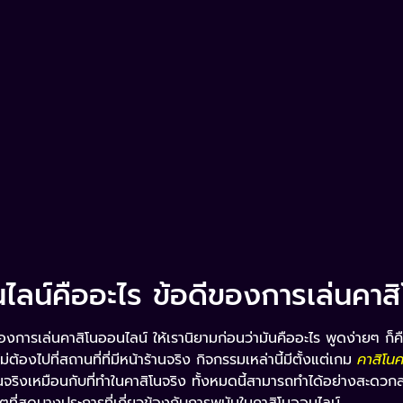
ไลน์คืออะไร ข้อดีของการเล่นคาส
องการเล่นคาสิโนออนไลน์ ให้เรานิยามก่อนว่ามันคืออะไร พูดง่ายๆ ก็คือ 
งไปที่สถานที่ที่มีหน้าร้านจริง กิจกรรมเหล่านี้มีตั้งแต่เกม
คาสิโน
นจริงเหมือนกับที่ทำในคาสิโนจริง ทั้งหมดนี้สามารถทำได้อย่างสะดวก
เกตที่สุดบางประการที่เกี่ยวข้องกับการพนันในคาสิโนออนไลน์