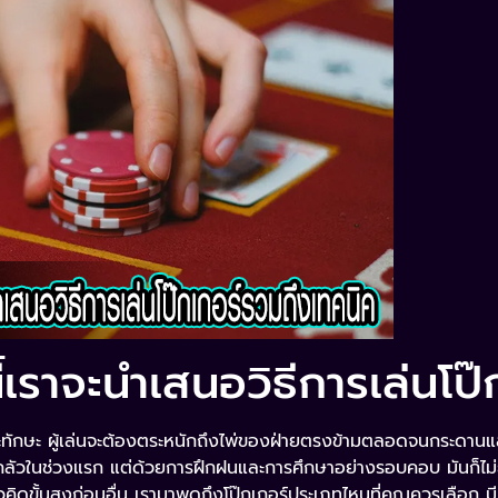
ี้เราจะนำเสนอวิธีการเล่นโป
ะทักษะ ผู้เล่นจะต้องตระหนักถึงไพ่ของฝ่ายตรงข้ามตลอดจนกระดานแ
่ากลัวในช่วงแรก แต่ด้วยการฝึกฝนและการศึกษาอย่างรอบคอบ มันก็ไม่ยาก
นวคิดขั้นสูงก่อนอื่น เรามาพูดถึงโป๊กเกอร์ประเภทไหนที่คุณควรเลือก