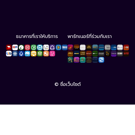
ธนาคารที่เราให้บริการ
พาร์ทเนอร์ที่ร่วมกับเรา
© ชื่อเว็บไซต์