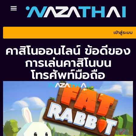
สล็อตทดลอง
Privacy Policy
เข้าสู่ระบบ
คาสิโนออนไลน์ ข้อดีของ
การเล่นคาสิโนบน
โทรศัพท์มือถือ