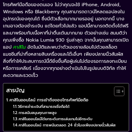
โทรศัพท์มือถือของตนเอง ไม่ว่าคุณจะใช้ iPhone, Android,
Windows หรือ Blackberry คุณสามารถดาวน์โหลดแอปลงใน
อุปกรณ์ของคุณได้ ซึ่งมีตัวเลือกมากมายรออยู่ นอกจากนี้ บาง
เกมอาจต้องชำระเงิน แต่โดยทั่วไปแล้ว แอปนี้สามารถติดตั้งได้ฟรี
และมาพร้อมกับเนื้อหาที่น่าตื่นเต้นมากมาย ตัวอย่างเช่น สมมติว่า
คุณเพิ่งซื้อ Nokia Lumia 930 รุ่นล่าสุด จากนั้นคุณสามารถเปิด
แอป
คาสิโน
อัตโนมัติและพบว่าตัวเองรายล้อมไปด้วยสล็อต
แมชชีนที่น่าทึ่งหลายสิบเครื่องและโต๊ะอื่นๆ เพียงปลายนิ้วสัมผัส
สิ่งที่ทำให้ประสบการณ์นี้ดียิ่งขึ้นคือผู้เล่นไม่ต้องรอการลงทะเบียน
หรือการเคลียร์ เนื่องจากทุกอย่างดำเนินไปในรูปแบบดิจิทัล ทำให้
สะดวกและรวดเร็ว
สารบัญ
คาสิโนออนไลน์ การเข้าถึงของโทรศัพท์มือถือ
วิธีการชำระเงินที่สามารถเชื่อถือได้
การสนับสนุนคุณภาพสูง
คาสิโนออนไลน์ได้ยกระดับการเล่นเกมไปอีกระดับ
คาสิโนออนไลน์ การพนันตลอด 24 ชั่วโมงเพียงปลายนิ้วสัมผัส