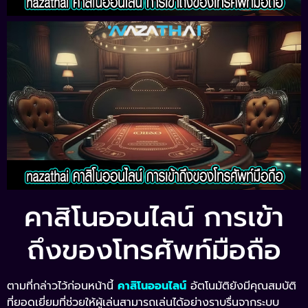
คาสิโนออนไลน์ การเข้า
ถึงของโทรศัพท์มือถือ
ตามที่กล่าวไว้ก่อนหน้านี้
คาสิโนออนไลน์
อัตโนมัติยังมีคุณสมบัติ
ที่ยอดเยี่ยมที่ช่วยให้ผู้เล่นสามารถเล่นได้อย่างราบรื่นจากระบบ