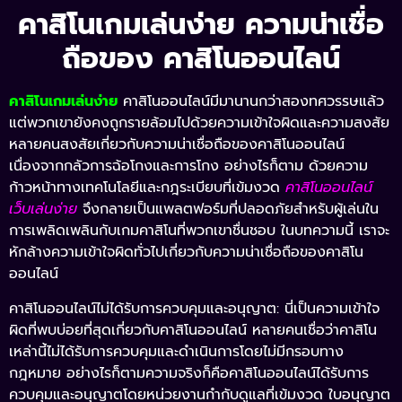
คาสิโนเกมเล่นง่าย ความน่าเชื่อ
ถือของ คาสิโนออนไลน์
คาสิโนเกมเล่นง่าย
คาสิโนออนไลน์มีมานานกว่าสองทศวรรษแล้ว
แต่พวกเขายังคงถูกรายล้อมไปด้วยความเข้าใจผิดและความสงสัย
หลายคนสงสัยเกี่ยวกับความน่าเชื่อถือของคาสิโนออนไลน์
เนื่องจากกลัวการฉ้อโกงและการโกง อย่างไรก็ตาม ด้วยความ
ก้าวหน้าทางเทคโนโลยีและกฎระเบียบที่เข้มงวด
คาสิโนออนไลน์
เว็บเล่นง่าย
จึงกลายเป็นแพลตฟอร์มที่ปลอดภัยสำหรับผู้เล่นใน
การเพลิดเพลินกับเกมคาสิโนที่พวกเขาชื่นชอบ ในบทความนี้ เราจะ
หักล้างความเข้าใจผิดทั่วไปเกี่ยวกับความน่าเชื่อถือของคาสิโน
ออนไลน์
คาสิโนออนไลน์ไม่ได้รับการควบคุมและอนุญาต: นี่เป็นความเข้าใจ
ผิดที่พบบ่อยที่สุดเกี่ยวกับคาสิโนออนไลน์ หลายคนเชื่อว่าคาสิโน
เหล่านี้ไม่ได้รับการควบคุมและดำเนินการโดยไม่มีกรอบทาง
กฎหมาย อย่างไรก็ตามความจริงก็คือคาสิโนออนไลน์ได้รับการ
ควบคุมและอนุญาตโดยหน่วยงานกำกับดูแลที่เข้มงวด ใบอนุญาต