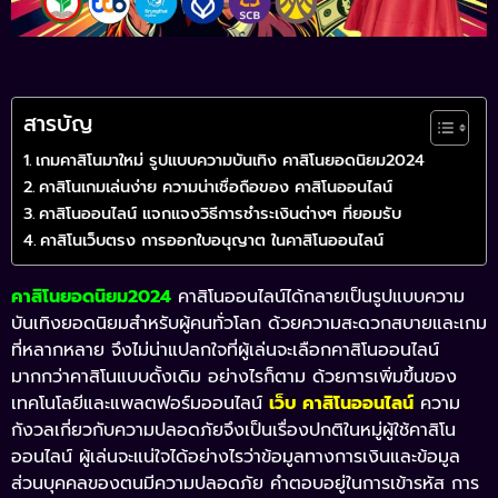
สารบัญ
เกมคาสิโนมาใหม่ รูปแบบความบันเทิง คาสิโนยอดนิยม2024
คาสิโนเกมเล่นง่าย ความน่าเชื่อถือของ คาสิโนออนไลน์
คาสิโนออนไลน์ แจกแจงวิธีการชำระเงินต่างๆ ที่ยอมรับ
คาสิโนเว็บตรง การออกใบอนุญาต ในคาสิโนออนไลน์
คาสิโนยอดนิยม2024
คาสิโนออนไลน์ได้กลายเป็นรูปแบบความ
บันเทิงยอดนิยมสำหรับผู้คนทั่วโลก ด้วยความสะดวกสบายและเกม
ที่หลากหลาย จึงไม่น่าแปลกใจที่ผู้เล่นจะเลือกคาสิโนออนไลน์
มากกว่าคาสิโนแบบดั้งเดิม อย่างไรก็ตาม ด้วยการเพิ่มขึ้นของ
เทคโนโลยีและแพลตฟอร์มออนไลน์
เว็บ คาสิโนออนไลน์
ความ
กังวลเกี่ยวกับความปลอดภัยจึงเป็นเรื่องปกติในหมู่ผู้ใช้คาสิโน
ออนไลน์ ผู้เล่นจะแน่ใจได้อย่างไรว่าข้อมูลทางการเงินและข้อมูล
ส่วนบุคคลของตนมีความปลอดภัย คำตอบอยู่ในการเข้ารหัส การ