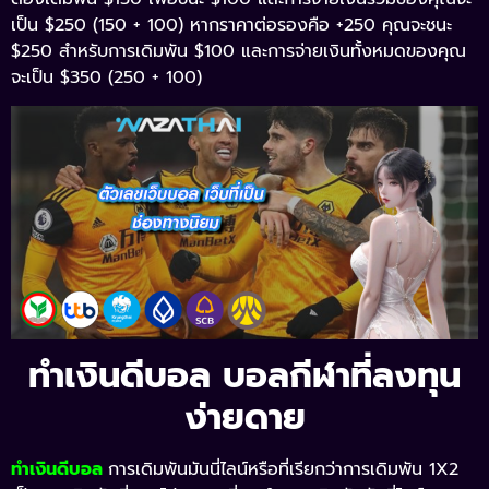
เป็น $250 (150 + 100) หากราคาต่อรองคือ +250 คุณจะชนะ
$250 สำหรับการเดิมพัน $100 และการจ่ายเงินทั้งหมดของคุณ
จะเป็น $350 (250 + 100)
ทำเงินดีบอล บอลกีฬาที่ลงทุน
ง่ายดาย
ทำเงินดีบอล
การเดิมพันมันนี่ไลน์หรือที่เรียกว่าการเดิมพัน 1X2