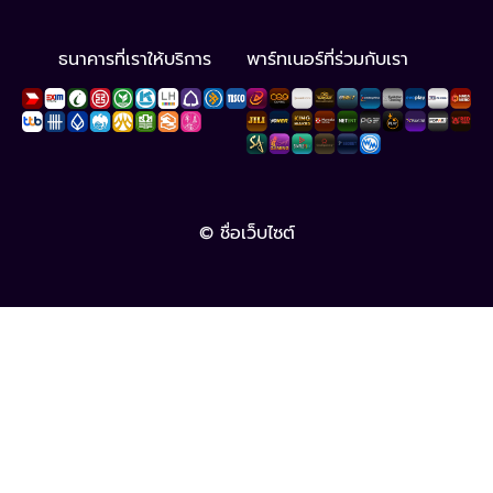
ธนาคารที่เราให้บริการ
พาร์ทเนอร์ที่ร่วมกับเรา
© ชื่อเว็บไซต์