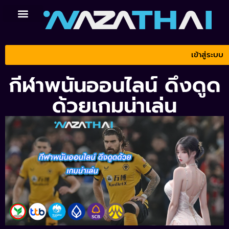
สล็อตทดลอง
Privacy Policy
เข้าสู่ระบบ
กีฬาพนันออนไลน์ ดึงดูด
ด้วยเกมน่าเล่น